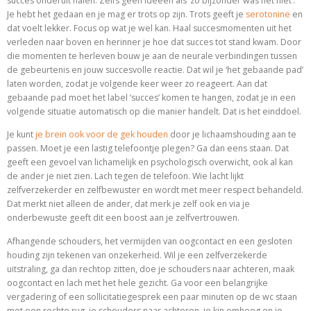
succes onderuit halen. Zelfs geen ideeën als ‘zo bijzonder was het niet’.
Je hebt het gedaan en je mag er trots op zijn. Trots geeft je
serotonine
en
dat voelt lekker. Focus op wat je wel kan. Haal succesmomenten uit het
verleden naar boven en herinner je hoe dat succes tot stand kwam. Door
die momenten te herleven bouw je aan de neurale verbindingen tussen
de gebeurtenis en jouw succesvolle reactie. Dat wil je ‘het gebaande pad’
laten worden, zodat je volgende keer weer zo reageert. Aan dat
gebaande pad moet het label ‘succes’ komen te hangen, zodat je in een
volgende situatie automatisch op die manier handelt. Dat is het einddoel.
Je kunt
je brein ook voor de gek houden
door je lichaamshouding aan te
passen. Moet je een lastig telefoontje plegen? Ga dan eens staan. Dat
geeft een gevoel van lichamelijk en psychologisch overwicht, ook al kan
de ander je niet zien. Lach tegen de telefoon. Wie lacht lijkt
zelfverzekerder en zelfbewuster en wordt met meer respect behandeld.
Dat merkt niet alleen de ander, dat merk je zelf ook en via je
onderbewuste geeft dit een boost aan je zelfvertrouwen.
Afhangende schouders, het vermijden van oogcontact en een gesloten
houding zijn tekenen van onzekerheid. Wil je een zelfverzekerde
uitstraling, ga dan rechtop zitten, doe je schouders naar achteren, maak
oogcontact en lach met het hele gezicht. Ga voor een belangrijke
vergadering of een sollicitatiegesprek een paar minuten op de wc staan
met een rechte rug, je schouders naar achteren, je kin omhoog en je