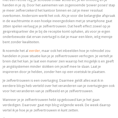
handen in je zij. Door het aannemen van zogenoemde ‘power poses’ stap
je meer zelfverzekerd het kantoor binnen en zal je meer resoluut
overkomen. Andersom werkt het ook. Als je voor die belangrijke afspraak
in de wachtruimte in een hoekje ineengedoken met je smartphone gaat
zitten spelen verlaag je je zelfvertrouwen. Dat heeft effect zowel op je
gesprekspartner die je bij de receptie komt ophalen, als voor je eigen
onderbewuste dat ervan overtuigd is dat je maar een klein, ielig mensje
bent zonder kwaliteiten.
Ik noemde het al
eerder
, maar ook het inbeelden hoe je rolmodel zou
handelen in jouw situatie kun je je zelfvertrouwen verhogen. Je vertelt je
brein dat het kan. Je laat een manier zien waarop het mogelijk is en geeft
je angstsystemen minder stokken om jezelf mee te slaan. Laat je
inspireren door je helden, zonder hen op een voetstuk te plaatsen.
Je zelfvertrouwen is een overtuiging. Daarmee geldt alles wat ik in
eerdere blogs heb verteld over het veranderen van je overtuigingen ook
voor het veranderen van je zelfbeeld en je zelfvertrouwen.
Wanneer je je zelfvertrouwen hebt opgebouwd kan je het gaan
verdedigen. Daarover gaat mijn blog volgende week. De week daarop
vertel ik je hoe je je zelfvertrouwen in kunt zetten.