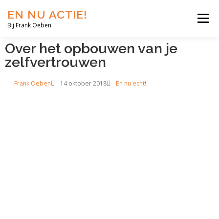
EN NU ACTIE!
Menu
Bij Frank Oeben
Over het opbouwen van je
EN NU JIJ!
EN NU WIJ!
EN NU EERLIJK!
zelfvertrouwen
Frank Oeben
14 oktober 2018
En nu echt!
BLOG
SHOP
OVER MIJ