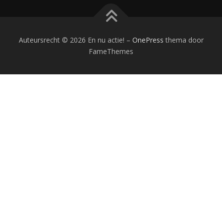
Auteursrecht © 2026 En nu actie!
–
OnePress
thema door
FameThemes