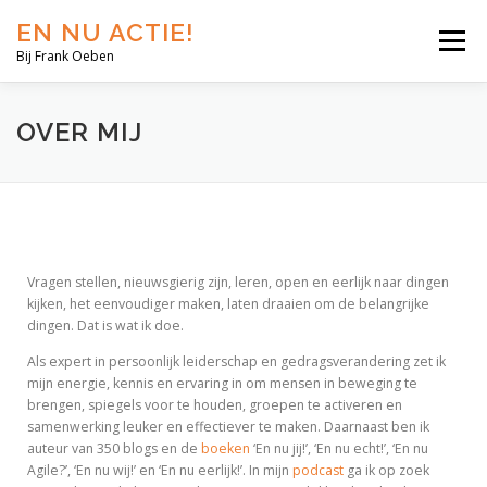
EN NU ACTIE!
Menu
Bij Frank Oeben
EN NU JIJ!
EN NU WIJ!
EN NU EERLIJK!
OVER MIJ
BLOG
SHOP
OVER MIJ
Vragen stellen, nieuwsgierig zijn, leren, open en eerlijk naar dingen
kijken, het eenvoudiger maken, laten draaien om de belangrijke
dingen. Dat is wat ik doe.
Als expert in persoonlijk leiderschap en gedragsverandering zet ik
mijn energie, kennis en ervaring in om mensen in beweging te
brengen, spiegels voor te houden, groepen te activeren en
samenwerking leuker en effectiever te maken. Daarnaast ben ik
auteur van 350 blogs en de
boeken
‘En nu jij!’, ‘En nu echt!’, ‘En nu
Agile?’, ‘En nu wij!’ en ‘En nu eerlijk!’. In mijn
podcast
ga ik op zoek