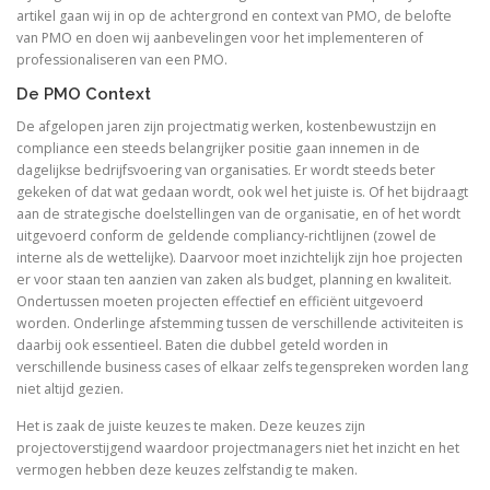
artikel gaan wij in op de achtergrond en context van PMO, de belofte
van PMO en doen wij aanbevelingen voor het implementeren of
professionaliseren van een PMO.
De PMO Context
De afgelopen jaren zijn projectmatig werken, kostenbewustzijn en
compliance een steeds belangrijker positie gaan innemen in de
dagelijkse bedrijfsvoering van organisaties. Er wordt steeds beter
gekeken of dat wat gedaan wordt, ook wel het juiste is. Of het bijdraagt
aan de strategische doelstellingen van de organisatie, en of het wordt
uitgevoerd conform de geldende compliancy-richtlijnen (zowel de
interne als de wettelijke). Daarvoor moet inzichtelijk zijn hoe projecten
er voor staan ten aanzien van zaken als budget, planning en kwaliteit.
Ondertussen moeten projecten effectief en efficiënt uitgevoerd
worden. Onderlinge afstemming tussen de verschillende activiteiten is
daarbij ook essentieel. Baten die dubbel geteld worden in
verschillende business cases of elkaar zelfs tegenspreken worden lang
niet altijd gezien.
Het is zaak de juiste keuzes te maken. Deze keuzes zijn
projectoverstijgend waardoor projectmanagers niet het inzicht en het
vermogen hebben deze keuzes zelfstandig te maken.