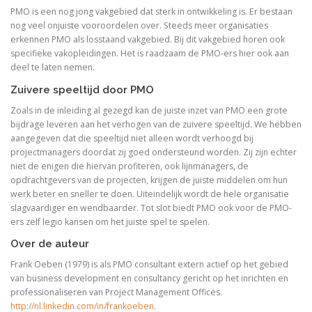
PMO is een nog jong vakgebied dat sterk in ontwikkeling is. Er bestaan
nog veel onjuiste vooroordelen over. Steeds meer organisaties
erkennen PMO als losstaand vakgebied. Bij dit vakgebied horen ook
specifieke vakopleidingen. Het is raadzaam de PMO-ers hier ook aan
deel te laten nemen.
Zuivere speeltijd door PMO
Zoals in de inleiding al gezegd kan de juiste inzet van PMO een grote
bijdrage leveren aan het verhogen van de zuivere speeltijd. We hebben
aangegeven dat die speeltijd niet alleen wordt verhoogd bij
projectmanagers doordat zij goed ondersteund worden. Zij zijn echter
niet de enigen die hiervan profiteren, ook lijnmanagers, de
opdrachtgevers van de projecten, krijgen de juiste middelen om hun
werk beter en sneller te doen. Uiteindelijk wordt de hele organisatie
slagvaardiger en wendbaarder. Tot slot biedt PMO ook voor de PMO-
ers zelf legio kansen om het juiste spel te spelen.
Over de auteur
Frank Oeben (1979) is als PMO consultant extern actief op het gebied
van business development en consultancy gericht op het inrichten en
professionaliseren van Project Management Offices.
http://nl.linkedin.com/in/frankoeben
.