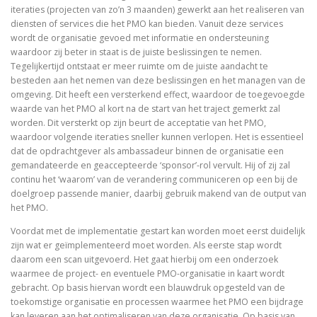
iteraties (projecten van zo’n 3 maanden) gewerkt aan het realiseren van
diensten of services die het PMO kan bieden. Vanuit deze services
wordt de organisatie gevoed met informatie en ondersteuning
waardoor zij beter in staat is de juiste beslissingen te nemen.
Tegelijkertijd ontstaat er meer ruimte om de juiste aandacht te
besteden aan het nemen van deze beslissingen en het managen van de
omgeving. Dit heeft een versterkend effect, waardoor de toegevoegde
waarde van het PMO al kort na de start van het traject gemerkt zal
worden. Dit versterkt op zijn beurt de acceptatie van het PMO,
waardoor volgende iteraties sneller kunnen verlopen. Het is essentieel
dat de opdrachtgever als ambassadeur binnen de organisatie een
gemandateerde en geaccepteerde ‘sponsor’-rol vervult. Hij of zij zal
continu het ‘waarom’ van de verandering communiceren op een bij de
doelgroep passende manier, daarbij gebruik makend van de output van
het PMO.
Voordat met de implementatie gestart kan worden moet eerst duidelijk
zijn wat er geïmplementeerd moet worden. Als eerste stap wordt
daarom een scan uitgevoerd. Het gaat hierbij om een onderzoek
waarmee de project- en eventuele PMO-organisatie in kaart wordt
gebracht. Op basis hiervan wordt een blauwdruk opgesteld van de
toekomstige organisatie en processen waarmee het PMO een bijdrage
kan leveren aan het optimaliseren van deze organisatie. Op basis van