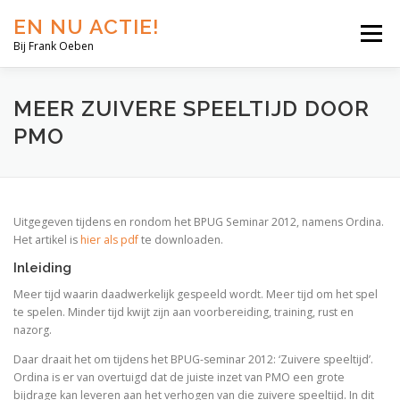
EN NU ACTIE!
Menu
Bij Frank Oeben
EN NU JIJ!
EN NU WIJ!
EN NU EERLIJK!
MEER ZUIVERE SPEELTIJD DOOR
PMO
BLOG
SHOP
OVER MIJ
Uitgegeven tijdens en rondom het BPUG Seminar 2012, namens Ordina.
Het artikel is
hier als pdf
te downloaden.
Inleiding
Meer tijd waarin daadwerkelijk gespeeld wordt. Meer tijd om het spel
te spelen. Minder tijd kwijt zijn aan voorbereiding, training, rust en
nazorg.
Daar draait het om tijdens het BPUG-seminar 2012: ‘Zuivere speeltijd’.
Ordina is er van overtuigd dat de juiste inzet van PMO een grote
bijdrage kan leveren aan het verhogen van die zuivere speeltijd. In dit