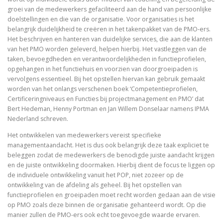
groei van de medewerkers gefaciliteerd aan de hand van persoonlijke
doelstellingen en die van de organisatie. Voor organisaties is het
belangrijk duidelijkheid te creëren in het takenpakket van de PMO-ers.
Het beschrijven en hanteren van duidelijke services, die aan de klanten
van het PMO worden geleverd, helpen hierbij. Het vastleggen van de
taken, bevoegdheden en verantwoordelijkheden in functieprofielen,
opgehangen in het functiehuis en voorzien van doorgroeipaden is
vervolgens essentieel. Bij het opstellen hiervan kan gebruik gemaakt
worden van het onlangs verschenen boek ‘Competentieprofielen,
Certificeringniveaus en Functies bij projectmanagement en PMO’ dat
Bert Hedeman, Henny Portman en Jan Willem Donselaar namens IPMA
Nederland schreven.
Het ontwikkelen van medewerkers vereist specifieke
managementaandacht. Het is dus ook belangrijk deze taak expliciet te
beleggen zodat de medewerkers de benodigde juiste aandacht krijgen
en de juiste ontwikkeling doormaken. Hierbij dient de focus te liggen op
de individuele ontwikkeling vanuit het POP, niet zozeer op de
ontwikkeling van de afdeling als geheel. Bij het opstellen van
functieprofielen en groeipaden moet recht worden gedaan aan de visie
op PMO zoals deze binnen de organisatie gehanteerd wordt. Op die
manier zullen de PMO-ers ook echt toegevoegde waarde ervaren.