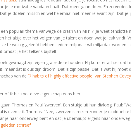
r je je motivatie vandaan haalt. Dat meer gaan doen. En zo verder. In
 Dat je doelen misschien wel helemaal niet meer relevant zijn. Dat je 
een populair thema vanwege de crash van MH17. Je weet tenslotte n
n het altijd over het volgen van je talent en doen wat je leuk vindt.
t ze te weinig geleefd hebben. Iedere miljonair wil miljardair worden
 omdat je het telkens bijstelt.
k gevraagd zijn eigen grafrede te houden. Hij komt er achter dat hij t
it, maar dat is dus zijn droom. Dat is zijn passie. Dat is wat hij moet
genschap van de
´7 habits of highly effective people´ van Stephen Covey
eer of ik het met deze eigenschap eens ben…
 gaan Thomas en Paul ‘zwerven’. Een stukje uit hun dialoog. Paul: “Wa
 is even stil, Thomas: “Nee, zwerven is reizen zonder je einddoel te 
waar je naar onderweg bent en dat je überhaupt ergens naar onderweg 
r geleden schreef
.