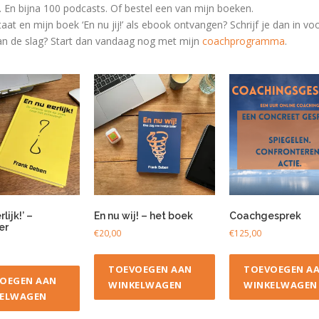
r. En bijna 100 podcasts. Of bestel een van mijn boeken.
taat en mijn boek ‘En nu jij!’ als ebook ontvangen? Schrijf je dan in v
 aan de slag? Start dan vandaag nog met
mijn
coachprogramma
.
lijk!’ –
En nu wij! – het boek
Coachgesprek
er
€
20,00
€
125,00
TOEVOEGEN AAN
TOEVOEGEN A
OEGEN AAN
WINKELWAGEN
WINKELWAGEN
ELWAGEN