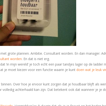
er met grote plannen. Ambitie. Consultant worden. En dan manager. 
nsultant worden
. En dat is niet erg.
at ‘in mijn wereld’ je toch echt een paar tandjes lager op de ladder 
dat je moet kiezen voor een functie waarin je kunt
doen wat je leuk vi
r
binnen. Over hoe je ervoor kunt zorgen dat je houdbaar blijft als w
aar volledig achterhaald kan zijn. Dat betekent ook dat wanneer je je d
lissiadis
. Vanmiddag las ik daarin dat als je je focust op het heden h