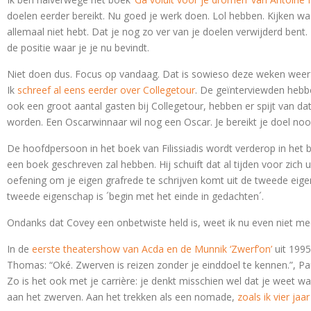
doelen eerder bereikt. Nu goed je werk doen. Lol hebben. Kijken waa
allemaal niet hebt. Dat je nog zo ver van je doelen verwijderd bent.
de positie waar je je nu bevindt.
Niet doen dus. Focus op vandaag. Dat is sowieso deze weken weer 
Ik
schreef al eens eerder over Collegetour
. De geïnterviewden hebbe
ook een groot aantal gasten bij Collegetour, hebben er spijt van da
worden. Een Oscarwinnaar wil nog een Oscar. Je bereikt je doel nooit
De hoofdpersoon in het boek van Filissiadis wordt verderop in het boe
een boek geschreven zal hebben. Hij schuift dat al tijden voor zich u
oefening om je eigen grafrede te schrijven komt uit de tweede ei
tweede eigenschap is ´begin met het einde in gedachten´.
Ondanks dat Covey een onbetwiste held is, weet ik nu even niet m
In de
eerste theatershow van Acda en de Munnik ‘Zwerf’on’
uit 1995
Thomas: “Oké. Zwerven is reizen zonder je einddoel te kennen.”, Paul
Zo is het ook met je carrière: je denkt misschien wel dat je weet 
aan het zwerven. Aan het trekken als een nomade,
zoals ik vier jaa