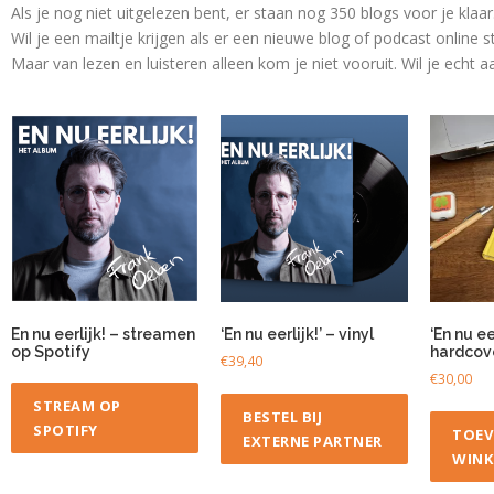
Als je nog niet uitgelezen bent, er staan nog 350 blogs voor je klaa
Wil je een mailtje krijgen als er een nieuwe blog of podcast online s
Maar van lezen en luisteren alleen kom je niet vooruit. Wil je echt
En nu eerlijk! – streamen
‘En nu eerlijk!’ – vinyl
‘En nu eer
op Spotify
hardcov
€
39,40
€
30,00
STREAM OP
BESTEL BIJ
SPOTIFY
TOEV
EXTERNE PARTNER
WINK