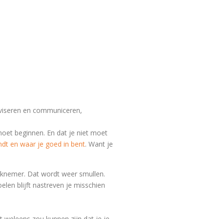
Adviseren en communiceren,
moet beginnen. En dat je niet moet
ndt en waar je goed in bent
. Want je
erknemer. Dat wordt weer smullen.
oelen blijft nastreven je misschien
et weleens zou kunnen zijn dat je je