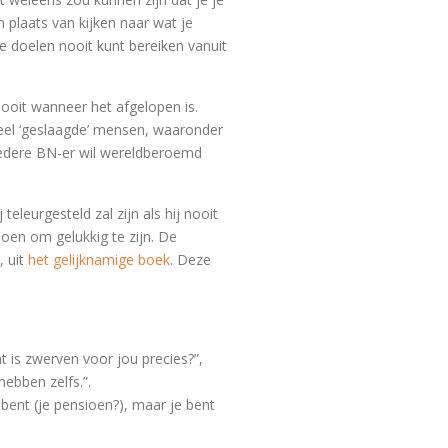
 plaats van kijken naar wat je
je doelen nooit kunt bereiken vanuit
ooit wanneer het afgelopen is.
 Veel ‘geslaagde’ mensen, waaronder
. Iedere BN-er wil wereldberoemd
eleurgesteld zal zijn als hij nooit
 doen om gelukkig te zijn. De
, uit
het gelijknamige boek
. Deze
t is zwerven voor jou precies?”,
hebben zelfs.”.
bent (je pensioen?), maar je bent