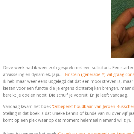
Deze week had ik weer zo’n gesprek met een sollicitant. Een start
afwisseling en dynamiek. Jaja…
Einstein (generatie Y) wil graag co
Ik heb maar weer eens uitgelegd dat dat een mooi streven is, maar d
kiezen voor een functie die je ergens dichterbij kan brengen, maar 
bereikt je doelen nooit. Die schuif je vooruit. En je leeft vandaag.
Vandaag kwam het boek
‘Onbeperkt houdbaar’ van Jeroen Bussche
Stelling in dat boek is dat unieke kennis of kunde van nu over vijf j
komt op een plek waar op dat moment helemaal niemand wil zijn.
Ik ben halverwege het boek
‘Ga voluit voor je dromen’ van Antoine Fi