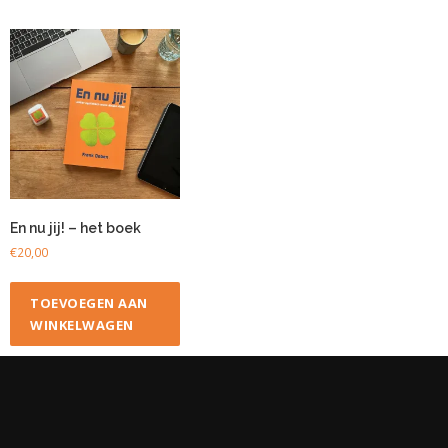
En nu jij! – het boek
€
20,00
TOEVOEGEN AAN
WINKELWAGEN