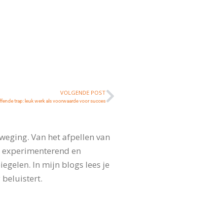
VOLGENDE POST
ffende trap: leuk werk als voorwaarde voor succes
weging. Van het afpellen van
, experimenterend en
gelen. In mijn blogs lees je
 beluistert.