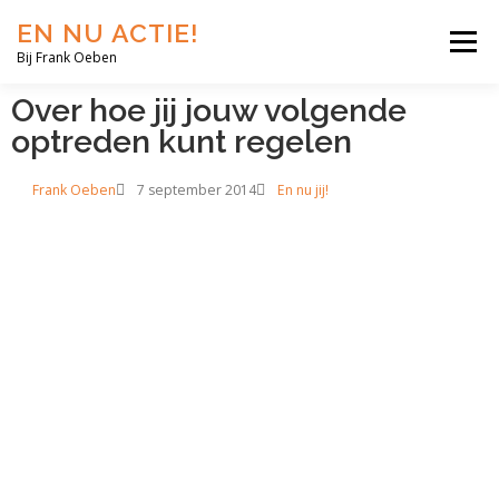
EN NU ACTIE!
Menu
Bij Frank Oeben
Over hoe jij jouw volgende
EN NU JIJ!
EN NU WIJ!
EN NU EERLIJK!
optreden kunt regelen
Frank Oeben
7 september 2014
En nu jij!
BLOG
SHOP
OVER MIJ