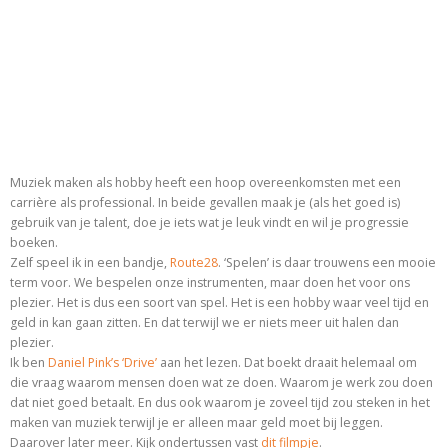
Muziek maken als hobby heeft een hoop overeenkomsten met een
carrière als professional. In beide gevallen maak je (als het goed is)
gebruik van je talent, doe je iets wat je leuk vindt en wil je progressie
boeken.
Zelf speel ik in een bandje,
Route28
. ‘Spelen’ is daar trouwens een mooie
term voor. We bespelen onze instrumenten, maar doen het voor ons
plezier. Het is dus een soort van spel. Het is een hobby waar veel tijd en
geld in kan gaan zitten. En dat terwijl we er niets meer uit halen dan
plezier.
Ik ben
Daniel Pink’s ‘Drive’
aan het lezen. Dat boekt draait helemaal om
die vraag waarom mensen doen wat ze doen. Waarom je werk zou doen
dat niet goed betaalt. En dus ook waarom je zoveel tijd zou steken in het
maken van muziek terwijl je er alleen maar geld moet bij leggen.
Daarover later meer. Kijk ondertussen vast
dit filmpje
.