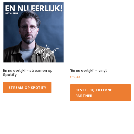
En nu eerlijk! – streamen op
‘En nu eerlijk!’ – vinyl
Spotify
€
39,40
STREAM OP SPOTIFY
BESTEL BIJ EXTERNE
PARTNER