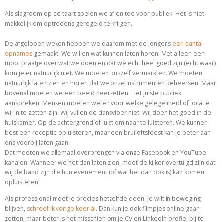
Als slagroom op de taart spelen we af en toe voor publiek. Het is niet
makkelijk om optredens geregeld te krijgen.
De afgelopen weken hebben we daarom met de jongens
een aantal
opnames
gemaakt. We willen wat kunnen laten horen. Met alleen een
mooi praatje over wat we doen en dat we echt heel goed zijn (echt waar)
kom je er natuurlijk niet. We moeten onszelf vermarkten. We moeten
natuurlijk laten zien en horen dat we onze instrumenten beheersen. Maar
bovenal moeten we een beeld neerzetten. Het juiste publiek
aanspreken. Mensen moeten weten voor welke gelegenheid of locatie
wij in te zetten zijn. Wij vullen de dansvloer niet. Wij doen het goed in de
huiskamer. Op de achtergrond of juist om naar te luisteren. We kunnen
best een receptie opluisteren, maar een bruiloftsfeest kan je beter aan
ons voorbij laten gaan.
Dat moeten we allemaal overbrengen via onze Facebook en YouTube
kanalen. Wanneer we het dan laten zien, moet de kijker overtuigd zijn dat
wij de band zijn die hun evenement (of wat het dan ook is) kan komen
opluisteren.
Als professional moet je precies hetzelfde doen. Je wilt in beweging
blijven,
schreef ik vorige keer al
. Dan kun je ook filmpjes online gaan
zetten, maar beter is het misschien om je CV en LinkedIn-profiel bij te