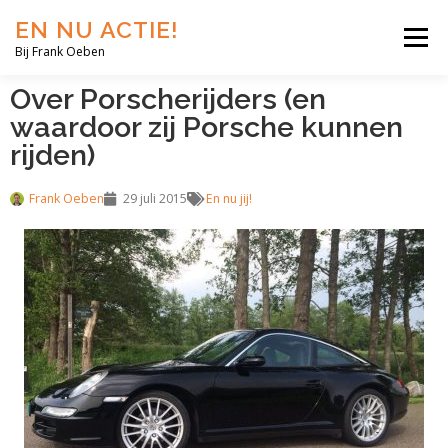
EN NU ACTIE!
Menu
Bij Frank Oeben
Over Porscherijders (en
EN NU JIJ!
EN NU WIJ!
EN NU EERLIJK!
waardoor zij Porsche kunnen
rijden)
BLOG
SHOP
OVER MIJ
Frank Oeben
29 juli 2015
En nu jij!