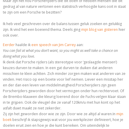
Maar zijn het nou Porscherijders die dit doen of hebben mensen die dit
gedrag al van nature vertonen een statistisch verhoogde kans ooit in staat
te zijn om een Porsche te bezitten?
Ik heb veel geschreven over de balans tussen geluk zoeken en gelukkig
zijn. Ik vind het een boeiend thema. Deels ging
mijn blog van gisteren
hier
ook over.
Eerder
haalde ik
een speech van Jim Carrey
aan:
You can fail at what you don’t want, so you might as well take a chance on
doing what you love.
Ik denk dat Porsche rijders (als stereotype voor ‘geslaagde mensen’)
keuzes durven te maken. In een gat durven te duiken dat anderen
misschien te klein achtten. Zich minder zorgen maken wat anderen van ze
vinden. Het risico op een boete voor lief nemen. Liever een misstap her
en der dan een leven van middelmatigheid.Porscherijders zijn geen
Porscherijders geworden door het vermogen onder hun rechtervoet. Of
de Brembo-klauwen die kleurig loerend door de Fuchs-velgen klaar staan
in te grijpen. Ook de vleugel die ze vanaf 120km/u met hun kont op het
asfalt duwt maakt ze niet zekerder.
Zij zijn het geworden door wie ze zijn. Door wie ze altijd al waren.In
mijn
boek
beschrijf ik stapsgewijs wat voor jou werkplezier definieert, hoe je
doelen eruit zien en hoe je die kunt bereiken. Om uiteindelijk te