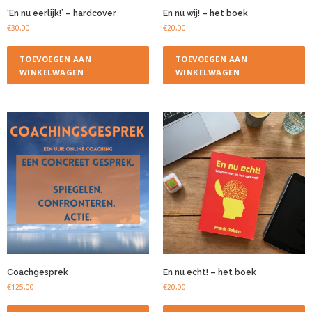
‘En nu eerlijk!’ – hardcover
En nu wij! – het boek
€
30,00
€
20,00
TOEVOEGEN AAN
TOEVOEGEN AAN
WINKELWAGEN
WINKELWAGEN
Coachgesprek
En nu echt! – het boek
€
125,00
€
20,00