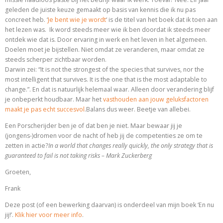
geleden de juiste keuze gemaakt op basis van kennis die ik nu pas
concreet heb. ‘
Je bent wie je wordt
‘ is de titel van het boek dat ik toen aan
het lezen was. Ik word steeds meer wie ik ben doordat ik steeds meer
ontdek wie dat is. Door ervaring in werk en het leven in het algemeen.
Doelen moet je bijstellen. Niet omdat ze veranderen, maar omdat ze
steeds scherper zichtbaar worden.
Darwin zei: “It is not the strongest of the species that survives, nor the
most intelligent that survives. It is the one that is the most adaptable to
change.”. En dat is natuurlijk helemaal waar. Alleen door verandering blijf
je onbeperkt houdbaar. Maar het
vasthouden aan jouw geluksfactoren
maakt je pas echt succesvol
.Balans dus weer. Beetje van allebei.
Een Porscherijder ben je of dat ben je niet. Maar bewaar jij je
(jongens-)dromen voor de nacht of heb jij de competenties ze om te
zetten in actie?
In a world that changes really quickly, the only strategy that is
guaranteed to fail is not taking risks – Mark Zuckerberg
Groeten,
Frank
Deze post (of een bewerking daarvan) is onderdeel van mijn boek ‘En nu
jij!’.
Klik hier voor meer info
.