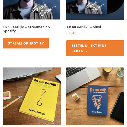
En nu eerlijk! – streamen op
‘En nu eerlijk!’ – vinyl
Spotify
€
39,40
STREAM OP SPOTIFY
BESTEL BIJ EXTERNE
PARTNER