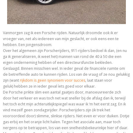
Vanmorgen zag ik een Porsche rijden. Natuurlijk droomde ook ik er
vroeger van, net als iedereen van mijn geslacht, er ook eens een te
hebben. Een jongensdroom.
Over het algemeen zijn Porscherijders, 911-rijders bedoel ik dan, (en nu
ga ik generaliseren, ik weet het) mannen van rond de 40 à 50 die een
eigen onderneming hebben of een directeursfunctie bekleden.
Geslaagd. Binnen misschien wel. In ieder geval de financiële ruimte om
de betreffende auto te kunnen rijden. Los van de vraag of ze nou gelukkig
zijn (want
rijkdom is geen synoniem voor succes
, laat staan voor
geluk) hebben ze in ieder geval íets goed voor elkaar.
De Porsche prikte slim een aantal gaatjes door, manoeuvreerde zich
door het verkeer en was toch net wat sneller bij de afslag dan ik, terwijl
het toch echt mijn achteruitkijkspiegel was waar ik ‘m het eerst zag. En ik
vind mezelf geen zondagsrijder. Porscherijders zijn (ik trek het
vooroordeel door) slimme, slinkse rijders. Net even er voor duiken. Dotje
gas erbij en het oranje licht halen. Tegen het asociale aan, maar toch
nergens op te betrappen, los van een snelheidsbekeurinkje hier of daar.