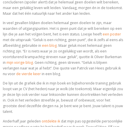
concluderen (spoiler alert!) dat je helemaal geen doelen wilt bereiken,
maar een gelukkig leven wilt leiden. Vandaag, morgen én in de toekomst.
Maar dat het één natuurlijk naar het ander kan leiden.
In veel gevallen blijken doelen helemaal geen doelen te zijn, maar
waarden of uitgangspunten. Het is geen punt dat je wilt bereiken op een
lijn die je aan het volgen bent, het is een status. Loesje heeft
een poster
met de uitspraak: “Geluk is een richting, geen punt”, die ik zelfs al eens als
afbeelding gebruikte in
een blog
. Maar geluk moet helemaal geen
richting zijn. “Er is niets waar je zo ongelukkig van wordt, als een
voortdurend krampachtig streven naar geluk”, quotte ik Oliver Burkeman
in
mijn vorige blog
. Geen richting, geen streven. “Geluk is blijven
verlangen naar wat je al hebt”. Die quote van Patrick van Hees gebruik ik
nu voor
de vierde keer
in een blog.
De lijn uit de grafiek die ik in mijn boek en bijbehorende training gebruik
loopt van je CV (het heden) naar je wolk (de toekomst). Maar eigenlijk zou
je deze lijn ook verder naar linksonder kunnen doortrekken het verleden
in. Ook in het verleden streefde je, bewust of onbewust, voor het
grootste deel dezelfde dingen na. Je bent wie je bent. Jouw talent is jouw
talent.
Anderhalf jaar geleden
ontdekte ik
dat mijn pas opgestelde persoonlijke
missie naadloos paste bij het bedrijf waar ik werk. Toeval? Nee. Elf jaar