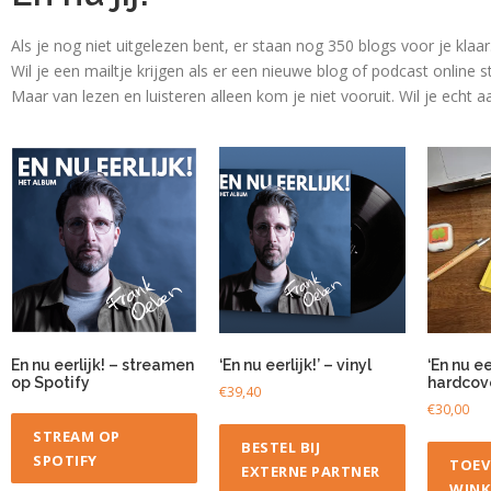
Als je nog niet uitgelezen bent, er staan nog 350 blogs voor je klaa
Wil je een mailtje krijgen als er een nieuwe blog of podcast online s
Maar van lezen en luisteren alleen kom je niet vooruit. Wil je echt
En nu eerlijk! – streamen
‘En nu eerlijk!’ – vinyl
‘En nu eer
op Spotify
hardcov
€
39,40
€
30,00
STREAM OP
BESTEL BIJ
SPOTIFY
TOEV
EXTERNE PARTNER
WINK