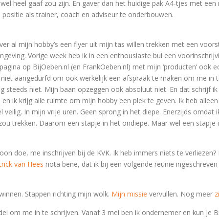
 wel heel gaaf zou zijn. En gaver dan het huidige pak A4-tjes met ee
positie als trainer, coach en adviseur te onderbouwen.
r al mijn hobby’s een flyer uit mijn tas willen trekken met een voorst
geving. Vorige week heb ik in een enthousiaste bui een voorinschrij
gina op BijOeben.nl (en FrankOeben.nl) met mijn ‘producten’ ook ec
g niet aangedurfd om ook werkelijk een afspraak te maken om me in te
 steeds niet. Mijn baan opzeggen ook absoluut niet. En dat schrijf ik
, en ik krijg alle ruimte om mijn hobby een plek te geven. Ik heb alleen 
l veilig. In mijn vrije uren. Geen sprong in het diepe. Enerzijds omdat
 zou trekken. Daarom een stapje in het ondiepe. Maar wel een stapje i
on doe, me inschrijven bij de KVK. Ik heb immers niets te verliezen? 
trick van Hees
nota bene, dat ik bij een volgende reünie ingeschreven z
 winnen. Stappen richting mijn wolk.
Mijn missie
vervullen. Nog meer
z
l om me in te schrijven. Vanaf 3 mei ben ik ondernemer en kun je Bi