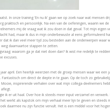
tst. In onze training ‘En nu ik’ gaan we op zoek naar wat mensen drij
 erg praktisch en persoonlijk. Na een van de oefeningen, waarin we 
elnemers mij de vraag wat ik zou doen in dat geval. Tot mijn eigen ver
dacht had, maar ik dus in mijn onderbewuste al eens geformuleerd had
eer dat ik dan veel meer tijd zou besteden aan de onderwerpen waa
 weg daarnaartoe stappen te zetten.
gvraag: waarom ga je dat niet doen dan? Ik wist me redelijk te redde
ppe excuses.
g jaar april. Een heerlijk weerzien met de groep mensen waar we een
Fantastisch om direct de diepte in te gaan. Op de toch zo gebruikelijk
. Mooie, inspirerende verhalen over wat mijn collega-deelnemers heb
aflegt.
gie ik er uit haal. Over hoe ik steeds meer input verzamel en verwerk
e het werkt als kapstok om mijn verhaal meer lijn te geven en steeds
ek daarmee nu zijn functie vervult. Het is een middel voor het hogere 