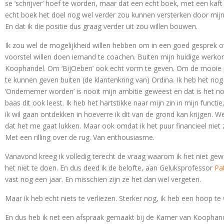
se ‘schrijver’ hoef te worden, maar dat een echt boek, met een kaft
echt boek het doel nog wel verder zou kunnen versterken door mijn 
En dat ik die positie dus graag verder uit zou willen bouwen.
Ik zou wel de mogelijkheid willen hebben om in een goed gesprek ove
voorstel willen doen iemand te coachen. Buiten mijn huidige werkom
Koophandel. Om ‘BijOeben’ ook echt vorm te geven. Om de mooie pa
te kunnen geven buiten (de klantenkring van) Ordina. Ik heb het no
‘Ondernemer worden’ is nooit mijn ambitie geweest en dat is het nog
baas dit ook leest. Ik heb het hartstikke naar mijn zin in mijn functie
ik wil gaan ontdekken in hoeverre ik dit van de grond kan krijgen. We
dat het me gaat lukken. Maar ook omdat ik het puur financieel niet
Met een rilling over de rug. Van enthousiasme.
Vanavond kreeg ik volledig terecht de vraag waarom ik het niet gewo
het niet te doen. En dus deed ik de belofte, aan Geluksprofessor
Pa
vast nog een jaar. En misschien zijn ze het dan wel vergeten.
Maar ik heb echt niets te verliezen. Sterker nog, ik heb een hoop te
En dus heb ik net een afspraak gemaakt bij de Kamer van Koophande