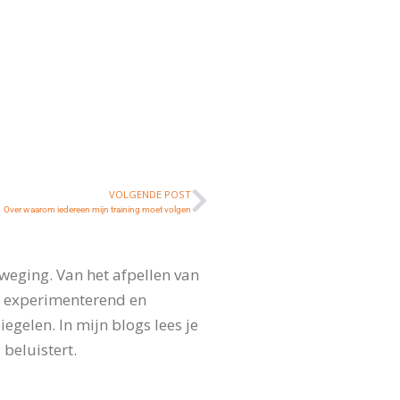
VOLGENDE POST
Over waarom iedereen mijn training moet volgen
weging. Van het afpellen van
, experimenterend en
gelen. In mijn blogs lees je
 beluistert.