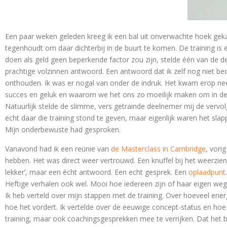
Een paar weken geleden kreeg ik een bal uit onverwachte hoek gekaa
tegenhoudt om daar dichterbij in de buurt te komen. De training is
doen als geld geen beperkende factor zou zijn, stelde één van de de
prachtige volzinnen antwoord. Een antwoord dat ik zelf nog niet be
onthouden. Ik was er nogal van onder de indruk. Het kwam erop n
succes en geluk en waarom we het ons zo moeilijk maken om in de
Natuurlijk stelde de slimme, vers getrainde deelnemer mij de vervol
echt daar die training stond te geven, maar eigenlijk waren het sla
Mijn onderbewuste had gesproken.
Vanavond had ik een reünie van
de Masterclass in Cambridge
, vori
hebben. Het was direct weer vertrouwd. Een knuffel bij het weerzien. 
lekker’, maar een écht antwoord. Een echt gesprek. Een
oplaadpunt
Heftige verhalen ook wel. Mooi hoe iedereen zijn of haar eigen weg 
Ik heb verteld over mijn stappen met de training. Over hoeveel ener
hoe het vordert. Ik vertelde over de eeuwige concept-status en ho
training, maar ook coachingsgesprekken mee te verrijken. Dat het bo