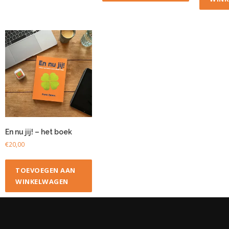
En nu jij! – het boek
€
20,00
TOEVOEGEN AAN
WINKELWAGEN