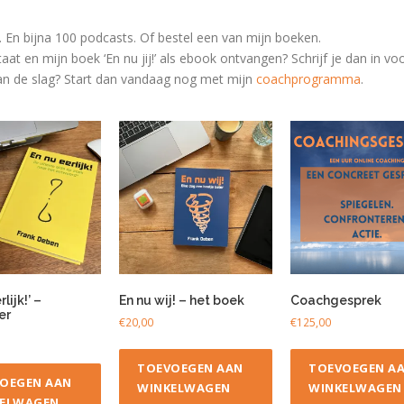
r. En bijna 100 podcasts. Of bestel een van mijn boeken.
taat en mijn boek ‘En nu jij!’ als ebook ontvangen? Schrijf je dan in v
 aan de slag? Start dan vandaag nog met
mijn
coachprogramma
.
lijk!’ –
En nu wij! – het boek
Coachgesprek
er
€
20,00
€
125,00
TOEVOEGEN AAN
TOEVOEGEN A
OEGEN AAN
WINKELWAGEN
WINKELWAGEN
ELWAGEN