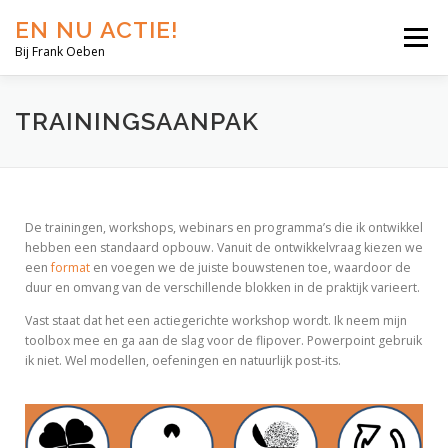
EN NU ACTIE!
Menu
Bij Frank Oeben
EN NU JIJ!
EN NU WIJ!
EN NU EERLIJK!
TRAININGSAANPAK
BLOG
SHOP
OVER MIJ
De trainingen, workshops, webinars en programma’s die ik ontwikkel
hebben een standaard opbouw. Vanuit de ontwikkelvraag kiezen we
een
format
en voegen we de juiste bouwstenen toe, waardoor de
duur en omvang van de verschillende blokken in de praktijk varieert.
Vast staat dat het een actiegerichte workshop wordt. Ik neem mijn
toolbox mee en ga aan de slag voor de flipover. Powerpoint gebruik
ik niet. Wel modellen, oefeningen en natuurlijk post-its.