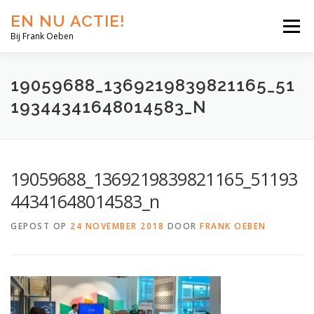
EN NU ACTIE!
Menu
Bij Frank Oeben
EN NU JIJ!
EN NU WIJ!
EN NU EERLIJK!
19059688_1369219839821165_51
19344341648014583_N
BLOG
SHOP
OVER MIJ
19059688_1369219839821165_51193
44341648014583_n
GEPOST OP
24 NOVEMBER 2018
DOOR
FRANK OEBEN