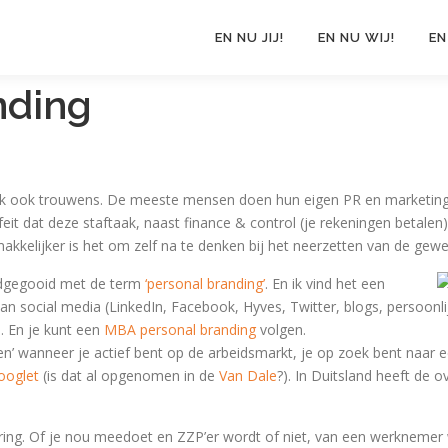
EN NU JIJ!
EN NU WIJ!
EN
nding
erk ook trouwens. De meeste mensen doen hun eigen PR en marketing. 
feit dat deze staftaak, naast finance & control (je rekeningen betale
makkelijker is het om zelf na te denken bij het neerzetten van de gewen
oodgegooid met de term
‘personal branding’
. En ik vind het een
an social media (LinkedIn, Facebook, Hyves, Twitter, blogs, persoonlij
. En je kunt een
MBA personal branding
volgen.
nden’ wanneer je actief bent op de arbeidsmarkt, je op zoek bent naar
ooglet
(is dat al opgenomen in de
Van Dale
?). In Duitsland heeft de 
alisering. Of je nou meedoet en ZZP’er wordt of niet, van een werkneme