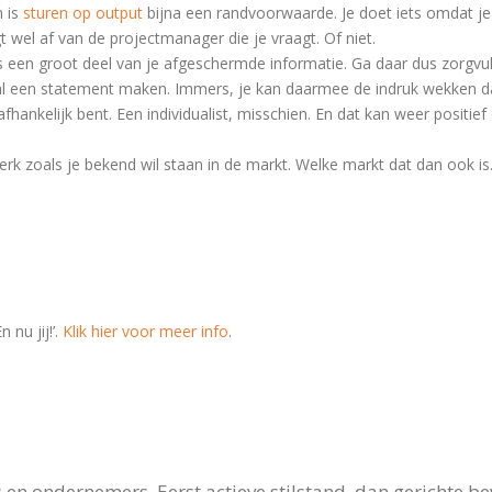
n is
sturen op output
bijna een randvoorwaarde. Je doet iets omdat je h
 wel af van de projectmanager die je vraagt. Of niet.
 een groot deel van je afgeschermde informatie. Ga daar dus zorgvu
 al een statement maken. Immers, je kan daarmee de indruk wekken da
ankelijk bent. Een individualist, misschien. En dat kan weer positief 
merk zoals je bekend wil staan in de markt. Welke markt dat dan ook is
nu jij!’.
Klik hier voor meer info
.
en ondernemers. Eerst actieve stilstand, dan gerichte be