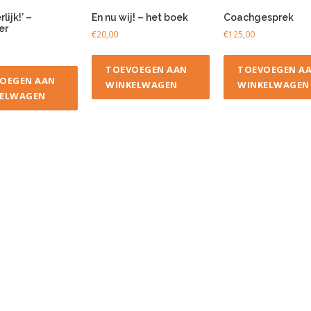
lijk!’ –
En nu wij! – het boek
Coachgesprek
er
€
20,00
€
125,00
TOEVOEGEN AAN
TOEVOEGEN A
OEGEN AAN
WINKELWAGEN
WINKELWAGEN
ELWAGEN