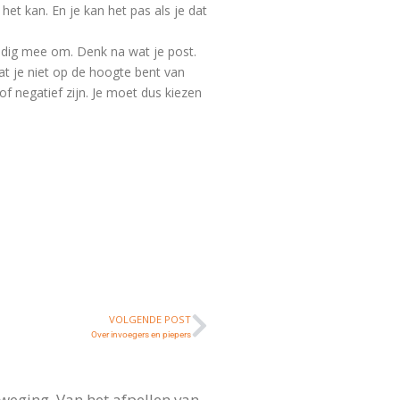
et kan. En je kan het pas als je dat
ldig mee om. Denk na wat je post.
t je niet op de hoogte bent van
of negatief zijn. Je moet dus kiezen
.
VOLGENDE POST
Over invoegers en piepers
weging. Van het afpellen van