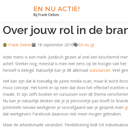
EN NU ACTIE!
Bij Frank Oeben
Over jouw rol in de bra
Frank Oeben
18 september 2010
En nu jij!
Ieder mens is een merk. Juridisch gezien al snel een beschermd m
actief. Sterker nog, meestal is men niet eens op de hoogte van het 
henzelf is belegd. Natuurlijk kan je dit allemaal
outsourcen
. Veel ge
Het kan zijn dat ik toevallig de juiste media scan, maar ik word d
mooi concept. Het komt er op neer dat door het effectief inzetten v
maakt. Er zijn zelfs boeken en cursussen over dit thema verschenen
Nu kan je natuurlijk denken dat je je persoontje pas hoeft te ‘bra
potentiële nieuwe werkgever je voorafgaand aan je gesprek even
g
dat werkgevers Facebook daarvoor niet meer mogen gebruiken.
Maar de arbeidsmarkt verandert.
Flexibilisering leidt tot individu