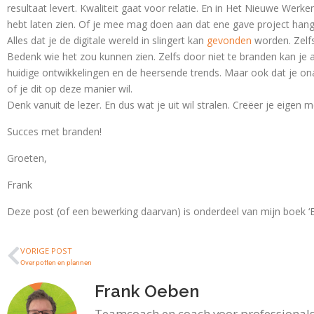
resultaat levert. Kwaliteit gaat voor relatie. En in Het Nieuwe Werke
hebt laten zien. Of je mee mag doen aan dat ene gave project hangt
Alles dat je de digitale wereld in slingert kan
gevonden
worden. Zelfs
Bedenk wie het zou kunnen zien. Zelfs door niet te branden kan je
huidige ontwikkelingen en de heersende trends. Maar ook dat je onafh
of je dit op deze manier wil.
Denk vanuit de lezer. En dus wat je uit wil stralen. Creëer je eigen 
Succes met branden!
Groeten,
Frank
Deze post (of een bewerking daarvan) is onderdeel van mijn boek ‘En 
VORIGE POST
Over potten en plannen
Frank Oeben
Teamcoach en coach voor professionals 