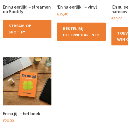
En nu eerlijk! – streamen
‘En nu eerlijk!’ – vinyl
‘En nu eer
op Spotify
hardcov
€
39,40
€
30,00
STREAM OP
BESTEL BIJ
SPOTIFY
TOEV
EXTERNE PARTNER
WINK
En nu jij! – het boek
€
20,00