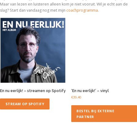
Maar van lezen en luisteren alleen kom je niet vooruit. Wil je echt aan de
slag? Start dan vandaag nog met
mijn
coachprogramma
.
En nu eerlijk! – streamen op Spotify
‘En nu eerlijk!’ – vinyl
€
39,40
STREAM OP SPOTIFY
BESTEL BIJ EXTERNE
PARTNER