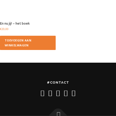
En nu jij! – het boek
€
20,00
TOEVOEGEN AAN
WINKELWAGEN
#CONTACT