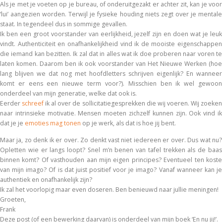
Als je met je voeten op je bureau, of onderuitgezakt er achter zit, kan je voor
‘lui’ aangezien worden. Terwijl je fysieke houding niets zegt over je mentale
staat. In tegendeel dus in sommige gevallen.
Ik ben een groot voorstander van eerlijkheid, jezelf zijn en doen wat je leuk
vindt. Authenticiteit en onafhankelijkheid vind ik de mooiste eigenschappen
die iemand kan bezitten. Ik zal dat in alles wat ik doe proberen naar voren te
laten komen. Daarom ben ik ook voorstander van Het Nieuwe Werken (hoe
lang blijven we dat nog met hoofdletters schrijven eigenlijk? En wanneer
komt er eens een nieuwe term voor?). Misschien ben ik wel gewoon
onderdeel van mijn generatie, welke dat ook is.
Eerder
schreef
ik al over de sollicitatiegesprekken die wij voeren. Wij zoeke
naar intrinsieke motivatie. Mensen moeten zichzelf kunnen zijn. Ook vind ik
dat je je
emoties mag tonen
op je werk, als dat is hoe jij bent.
Maar ja, zo denk ik er over. Zo denkt vast niet iedereen er over. Dus wat nu?
Opletten wie er langs loopt? Snel m’n benen van tafel trekken als de baas
binnen komt? Of vasthouden aan mijn eigen principes? Eventueel ten koste
van mijn imago? Of is dat juist positief voor je imago? Vanaf wanneer kan je
authentiek en onafhankelijk zijn?
Ik zal het voorlopig maar even doseren. Ben benieuwd naar jullie meningen!
Groeten,
Frank
Deze post (of een bewerking daarvan) is onderdeel van mijn boek ‘En nu jij!’.