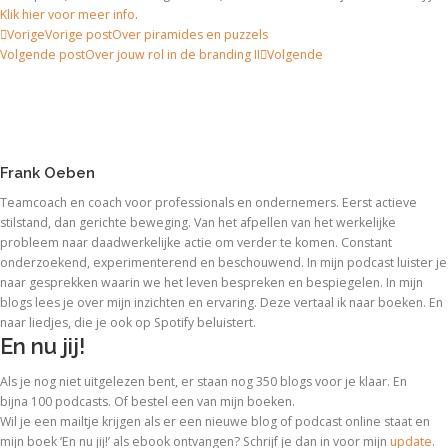
Klik hier voor meer info
.
Vorige
Vorige post
Over piramides en puzzels
Volgende post
Over jouw rol in de branding II
Volgende
Frank Oeben
Teamcoach en coach voor professionals en ondernemers. Eerst actieve
stilstand, dan gerichte beweging. Van het afpellen van het werkelijke
probleem naar daadwerkelijke actie om verder te komen. Constant
onderzoekend, experimenterend en beschouwend. In mijn podcast luister je
naar gesprekken waarin we het leven bespreken en bespiegelen. In mijn
blogs lees je over mijn inzichten en ervaring. Deze vertaal ik naar boeken. En
naar liedjes, die je ook op Spotify beluistert.
En nu jij!
Als je nog niet uitgelezen bent, er staan nog 350 blogs voor je klaar. En
bijna 100 podcasts. Of bestel een van mijn boeken.
Wil je een mailtje krijgen als er een nieuwe blog of podcast online staat en
mijn boek ‘En nu jij!’ als ebook ontvangen? Schrijf je dan in voor mijn
update
.