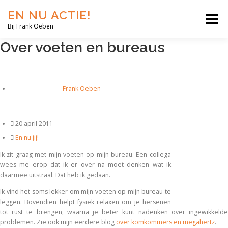
Ga
EN NU ACTIE!
naar
Menu
de
Bij Frank Oeben
inhoud
Over voeten en bureaus
EN NU JIJ!
EN NU WIJ!
EN NU EERLIJK!
Frank Oeben
BLOG
SHOP
OVER MIJ
20 april 2011
En nu jij!
Ik zit graag met mijn voeten op mijn bureau. Een collega
wees me erop dat ik er over na moet denken wat ik
daarmee uitstraal. Dat heb ik gedaan.
Ik vind het soms lekker om mijn voeten op mijn bureau te
leggen. Bovendien helpt fysiek relaxen om je hersenen
tot rust te brengen, waarna je beter kunt nadenken over ingewikkelde
problemen. Zie ook mijn eerdere blog
over komkommers en megahertz
.