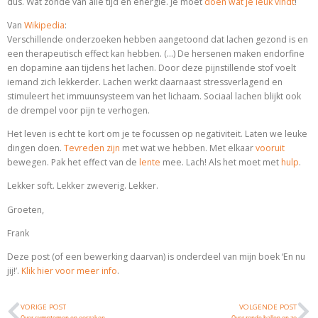
dus. Wat zonde van alle tijd en energie. Je moet
doen wat je leuk vindt
!
Van
Wikipedia
:
Verschillende onderzoeken hebben aangetoond dat lachen gezond is en
een therapeutisch effect kan hebben. (…) De hersenen maken endorfine
en dopamine aan tijdens het lachen. Door deze pijnstillende stof voelt
iemand zich lekkerder. Lachen werkt daarnaast stressverlagend en
stimuleert het immuunsysteem van het lichaam. Sociaal lachen blijkt ook
de drempel voor pijn te verhogen.
Het leven is echt te kort om je te focussen op negativiteit. Laten we leuke
dingen doen.
Tevreden zijn
met wat we hebben. Met elkaar
vooruit
bewegen. Pak het effect van de
lente
mee. Lach! Als het moet met
hulp
.
Lekker soft. Lekker zweverig. Lekker.
Groeten,
Frank
Deze post (of een bewerking daarvan) is onderdeel van mijn boek ‘En nu
jij!’.
Klik hier voor meer info
.
VORIGE POST
VOLGENDE POST
Over symptomen en oorzaken
Over ronde ballen en zo