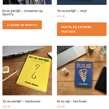
En nu eerlijk! – streamen op
‘En nu eerlijk!’ – vinyl
Spotify
€
39,40
STREAM OP SPOTIFY
BESTEL BIJ EXTERNE
PARTNER
‘En nu eerlijk!’ – hardcover
En nu wij! – het boek
€
30,00
€
20,00