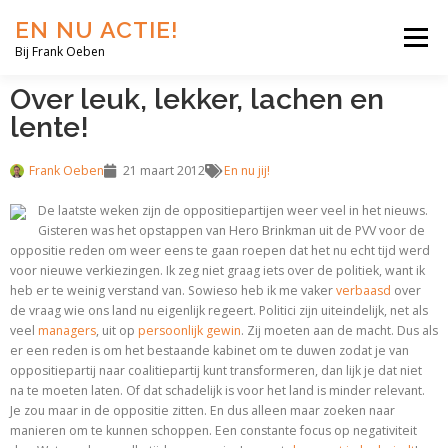
EN NU ACTIE!
Menu
Bij Frank Oeben
Over leuk, lekker, lachen en
EN NU JIJ!
EN NU WIJ!
EN NU EERLIJK!
lente!
Frank Oeben
21 maart 2012
En nu jij!
BLOG
SHOP
OVER MIJ
De laatste weken zijn de oppositiepartijen weer veel in het nieuws.
Gisteren was het opstappen van Hero Brinkman uit de PVV voor de
oppositie reden om weer eens te gaan roepen dat het nu echt tijd werd
voor nieuwe verkiezingen. Ik zeg niet graag iets over de politiek, want ik
heb er te weinig verstand van. Sowieso heb ik me vaker
verbaasd
over
de vraag wie ons land nu eigenlijk regeert. Politici zijn uiteindelijk, net als
veel
managers
, uit op
persoonlijk gewin
. Zij moeten aan de macht. Dus als
er een reden is om het bestaande kabinet om te duwen zodat je van
oppositiepartij naar coalitiepartij kunt transformeren, dan lijk je dat niet
na te moeten laten. Of dat schadelijk is voor het land is minder relevant.
Je zou maar in de oppositie zitten. En dus alleen maar zoeken naar
manieren om te kunnen schoppen. Een constante focus op negativiteit