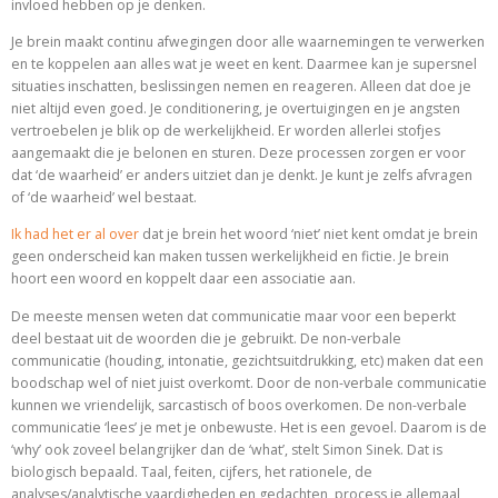
invloed hebben op je denken.
Je brein maakt continu afwegingen door alle waarnemingen te verwerken
en te koppelen aan alles wat je weet en kent. Daarmee kan je supersnel
situaties inschatten, beslissingen nemen en reageren. Alleen dat doe je
niet altijd even goed. Je conditionering, je overtuigingen en je angsten
vertroebelen je blik op de werkelijkheid. Er worden allerlei stofjes
aangemaakt die je belonen en sturen. Deze processen zorgen er voor
dat ‘de waarheid’ er anders uitziet dan je denkt. Je kunt je zelfs afvragen
of ‘de waarheid’ wel bestaat.
Ik had het er al over
dat je brein het woord ‘niet’ niet kent omdat je brein
geen onderscheid kan maken tussen werkelijkheid en fictie. Je brein
hoort een woord en koppelt daar een associatie aan.
De meeste mensen weten dat communicatie maar voor een beperkt
deel bestaat uit de woorden die je gebruikt. De non-verbale
communicatie (houding, intonatie, gezichtsuitdrukking, etc) maken dat een
boodschap wel of niet juist overkomt. Door de non-verbale communicatie
kunnen we vriendelijk, sarcastisch of boos overkomen. De non-verbale
communicatie ‘lees’ je met je onbewuste. Het is een gevoel. Daarom is de
‘why’ ook zoveel belangrijker dan de ‘what’, stelt Simon Sinek. Dat is
biologisch bepaald. Taal, feiten, cijfers, het rationele, de
analyses/analytische vaardigheden en gedachten, process je allemaal