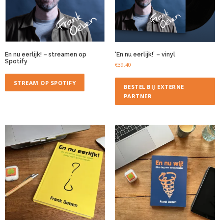
En nu eerlijk! – streamen op
‘En nu eerlijk!’ – vinyl
Spotify
€
39,40
STREAM OP SPOTIFY
BESTEL BIJ EXTERNE
PARTNER