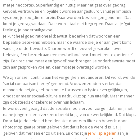
met je neocortex. Superhandig en nuttig. Maar het gaat over gedrag.
Gevoel, vertrouwen en loyaliteit worden aangestuurd vanuit je limbisch
systeem, je zoogdierenbrein. Daar worden beslissingen genomen. Daar
komt je gedrag vandaan. Daar wordt taal niet begrepen. Daar zit je ‘gut
feeling’, je onderbuikgevoel.
Je kunt heel goed rationeel (bewust) bedenken dat woorden een
bepaalde betekenis hebben, maar de waarde die je er aan geeft komt
vanuit je onderbewuste. Daarom wordt er zoveel gesproken over
beleving. Een bezoek aan een meubelboulevard moet een ‘experience’
zijn. Een reclame moet een ‘gevoel’ overbrengen. Je onderbewuste moet
zich aangesproken voelen, daar moet je overtuigd worden.
We zijn onszelf continu aan het vergelijken met anderen. Dit wordt wel de
‘social comparison theory’ genoemd. Vrouwen zouden sterker dan
mannen de neiging hebben om te focussen op fysieke vergelijkingen,
omdat er meer sociaal-culturele nadruk ligt op hun uiterlijk. Maar mannen
zijn ook steeds onzekerder over hun lichaam.
Er wordt veel gezegd dat de sociale media ervoor zorgen dat men, met
name jongeren, een verkeerd beeld krijgt van de werkelijkheid. Dat klopt.
Doordat je de hele tijd beelden ziet door een filter en bewerkt door
Photoshop gaat je brein geloven dat dat is hoe de wereld is. Ga jij
geloven dat mensen er zo uit zien. En omdat je
je wil spiegelen
aan je