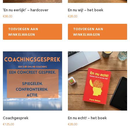
‘En nu eerlijk!’ – hardcover
En nu wij! – het boek
€
30,00
€
20,00
TOEVOEGEN AAN
TOEVOEGEN AAN
WINKELWAGEN
WINKELWAGEN
Coachgesprek
En nu echt! – het boek
€
125,00
€
20,00