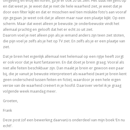
omgeving en erbij wil horen, ga je er ook zo uit zien. Het slaat nergens op
en dat weet je. Je weet dat je niet de hele waarheid ziet, je weet dat je
door een filter kijkt en dat er misschien wel tien mislukte foto’s aan vooraf
zijn gegaan. Je weet ook dat je alleen maar naar een plaatje kijkt. Op een
scherm. Maar dat weet alleen je bewuste. Je onderbewuste vindt het
allemaal prachtig en gelooft dat het er echt zo uit ziet.
Daarom voel je niet alleen pijn als je iemand anders zijn teen ziet stoten,
die pijn voel je zelfs als je het op TV ziet. En zelfs als je er een plaatje van
ziet.
Dat je brein het eigenlijk allemaal niet helemaal op een rijtje heeft zorgt
er ook voor dat je kunt fantaseren. En dat doet je brein graag. Vooral als
niet alle feiten beschikbaar zijn. Dan maakt je brein er gewoon een paar
bij, die je vanuit je bewuste interpreteert als waarheid (want je brein kent
geen onderscheid tussen feiten en fictie), waardoor je een hele eigen
versie van de waarheid creëert in je hoofd. Daarover vertel ik je graag
volgende week maandag meer.
Groeten,
Frank
Deze post (of een bewerking daarvan) is onderdeel van mijn boek ‘En nu
echt!’.