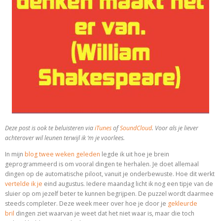
Deze post is ook te beluisteren via
iTunes
of
SoundCloud
. Voor als je liever
achterover wil leunen terwijl ik ‘m je voorlees.
In mijn
blog twee weken geleden
legde ik uit hoe je brein
geprogrammeerd is om vooral dingen te herhalen. Je doet allemaal
dingen op de automatische piloot, vanuit je onderbewuste. Hoe dit werkt
vertelde ik je
eind augustus. Iedere maandag licht ik nog een tipje van de
sluier op om jezelf beter te kunnen begrijpen. De puzzel wordt daarmee
steeds completer. Deze week meer over hoe je door je
gekleurde
bril
dingen ziet waarvan je weet dat het niet waar is, maar die toch