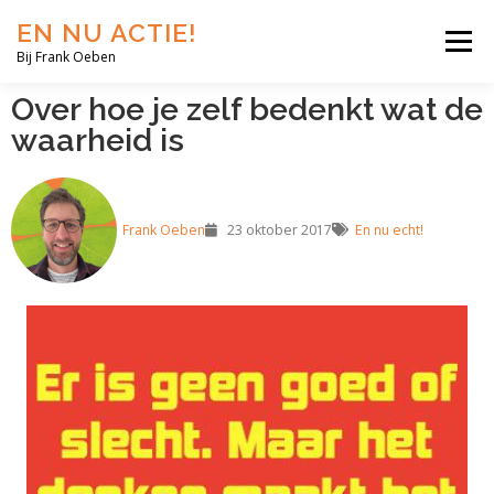
EN NU ACTIE!
Menu
Bij Frank Oeben
Over hoe je zelf bedenkt wat de
EN NU JIJ!
EN NU WIJ!
EN NU EERLIJK!
waarheid is
BLOG
SHOP
OVER MIJ
Frank Oeben
23 oktober 2017
En nu echt!