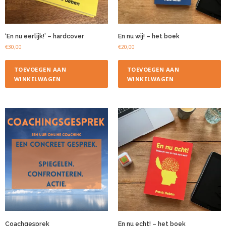
‘En nu eerlijk!’ – hardcover
En nu wij! – het boek
€
30,00
€
20,00
TOEVOEGEN AAN
TOEVOEGEN AAN
WINKELWAGEN
WINKELWAGEN
Coachgesprek
En nu echt! – het boek