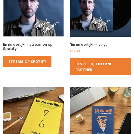
En nu eerlijk! – streamen op
‘En nu eerlijk!’ – vinyl
Spotify
€
39,40
STREAM OP SPOTIFY
BESTEL BIJ EXTERNE
PARTNER