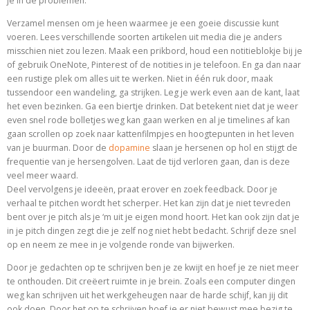
je in de problemen.
Verzamel mensen om je heen waarmee je een goeie discussie kunt
voeren. Lees verschillende soorten artikelen uit media die je anders
misschien niet zou lezen. Maak een prikbord, houd een notitieblokje bij je
of gebruik OneNote, Pinterest of de notities in je telefoon. En ga dan naar
een rustige plek om alles uit te werken. Niet in één ruk door, maak
tussendoor een wandeling, ga strijken. Leg je werk even aan de kant, laat
het even bezinken. Ga een biertje drinken. Dat betekent niet dat je weer
even snel rode bolletjes weg kan gaan werken en al je timelines af kan
gaan scrollen op zoek naar kattenfilmpjes en hoogtepunten in het leven
van je buurman. Door de
dopamine
slaan je hersenen op hol en stijgt de
frequentie van je hersengolven. Laat de tijd verloren gaan, dan is deze
veel meer waard.
Deel vervolgens je ideeën, praat erover en zoek feedback. Door je
verhaal te pitchen wordt het scherper. Het kan zijn dat je niet tevreden
bent over je pitch als je ‘m uit je eigen mond hoort. Het kan ook zijn dat je
in je pitch dingen zegt die je zelf nog niet hebt bedacht. Schrijf deze snel
op en neem ze mee in je volgende ronde van bijwerken.
Door je gedachten op te schrijven ben je ze kwijt en hoef je ze niet meer
te onthouden. Dit creëert ruimte in je brein. Zoals een computer dingen
weg kan schrijven uit het werkgeheugen naar de harde schijf, kan jij dit
ook doen. Door het op te schrijven hoef je er niet bewust mee bezig te