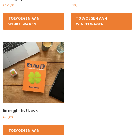
€
125,00
€
20,00
TOEVOEGEN AAN
TOEVOEGEN AAN
WINKELWAGEN
WINKELWAGEN
En nu jij! – het boek
€
20,00
TOEVOEGEN AAN