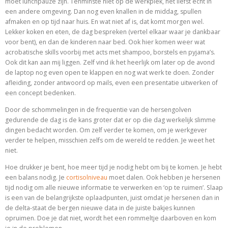
moet lunchpauze zijn. Tenminste niet op de werkplek, het liefst echt in
een andere omgeving. Dan nog even knallen in de middag, spullen
afmaken en op tijd naar huis. En wat niet af is, dat komt morgen wel.
Lekker koken en eten, de dag bespreken (vertel elkaar waar je dankbaar
voor bent), en dan de kinderen naar bed. Ook hier komen weer wat
acrobatische skills voorbij met acts met shampoo, borstels en pyjama’s.
Ook dit kan aan mij liggen. Zelf vind ik het heerlijk om later op de avond
de laptop nog even open te klappen en nog wat werk te doen. Zonder
afleiding, zonder antwoord op mails, even een presentatie uitwerken of
een concept bedenken.
Door de schommelingen in de frequentie van de hersengolven
gedurende de dag is de kans groter dat er op die dag werkelijk slimme
dingen bedacht worden. Om zelf verder te komen, om je werkgever
verder te helpen, misschien zelfs om de wereld te redden. Je weet het
niet.
Hoe drukker je bent, hoe meer tijd je nodig hebt om bij te komen. Je hebt
een balans nodig. Je
cortisolniveau
moet dalen. Ook hebben je hersenen
tijd nodig om alle nieuwe informatie te verwerken en ‘op te ruimen’. Slaap
is een van de belangrijkste oplaadpunten, juist omdat je hersenen dan in
de delta-staat de bergen nieuwe data in de juiste bakjes kunnen
opruimen. Doe je dat niet, wordt het een rommeltje daarboven en kom