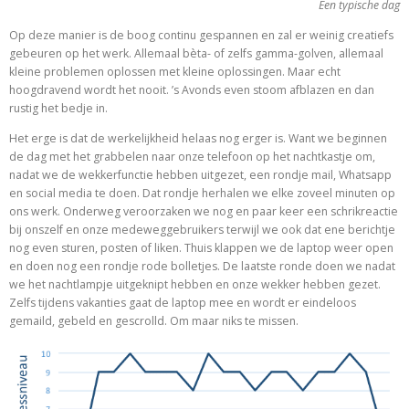
Een typische dag
Op deze manier is de boog continu gespannen en zal er weinig creatiefs
gebeuren op het werk. Allemaal bèta- of zelfs gamma-golven, allemaal
kleine problemen oplossen met kleine oplossingen. Maar echt
hoogdravend wordt het nooit. ’s Avonds even stoom afblazen en dan
rustig het bedje in.
Het erge is dat de werkelijkheid helaas nog erger is. Want we beginnen
de dag met het grabbelen naar onze telefoon op het nachtkastje om,
nadat we de wekkerfunctie hebben uitgezet, een rondje mail, Whatsapp
en social media te doen. Dat rondje herhalen we elke zoveel minuten op
ons werk. Onderweg veroorzaken we nog en paar keer een schrikreactie
bij onszelf en onze medeweggebruikers terwijl we ook dat ene berichtje
nog even sturen, posten of liken. Thuis klappen we de laptop weer open
en doen nog een rondje rode bolletjes. De laatste ronde doen we nadat
we het nachtlampje uitgeknipt hebben en onze wekker hebben gezet.
Zelfs tijdens vakanties gaat de laptop mee en wordt er eindeloos
gemaild, gebeld en gescrolld. Om maar niks te missen.