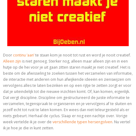
Door
continu ‘aan’
te staan kom je nooit tot rust en word je nooit creatief.
Alleen zijn
is niet genoeg. Sterker nog, alleen maar alleen zijn en in een
hutje op de hei voor je uit gaan zitten staren maakt je niet creatief. Het is
beste om de afwisseling te zoeken tussen het verzamelen van informatie,
de interactie met anderen om hun afwijkende ideeën en zienswijzen om
vervolgens alles te laten bezinken en op een rijtje te zetten zorgt er voor
dat je uiteindelijk tot die nieuwe inzichten komt. Of, kan komen, eigenlijk.
Dat vergt discipline. Discipline om gestructureerd de juiste informatie te
verzamelen, tegenspraak te organiseren en je vervolgens af te sluiten en
jezelf echt tot rust te laten komen. En wees dan niet teleurgesteld als er
niets gebeurt. Herhaal de cyclus. Slaap er nog een nachtje over. Vorige
week vertelde ik je over de
verschillende typen hersengolven
. Nu vertel
ik je hoe je die in kunt zetten.