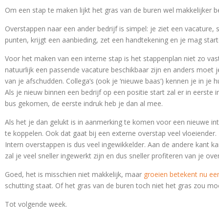
Om een stap te maken lijkt het gras van de buren wel makkelijker b
Overstappen naar een ander bedrijf is simpel: je ziet een vacature, s
punten, krijgt een aanbieding, zet een handtekening en je mag sta
Voor het maken van een interne stap is het stappenplan niet zo vast
natuurlijk een passende vacature beschikbaar zijn en anders moet j
van je afschudden. Collega’s (ook je ‘nieuwe baas’) kennen je in je 
Als je nieuw binnen een bedrijf op een positie start zal er in eerst
bus gekomen, de eerste indruk heb je dan al mee.
Als het je dan gelukt is in aanmerking te komen voor een nieuwe int
te koppelen. Ook dat gaat bij een externe overstap veel vloeiender.
Intern overstappen is dus veel ingewikkelder. Aan de andere kant ka
zal je veel sneller ingewerkt zijn en dus sneller profiteren van je ove
Goed, het is misschien niet makkelijk, maar
groeien betekent nu een
schutting staat. Of het gras van de buren toch niet het gras zou mo
Tot volgende week.