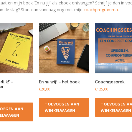
taat en mijn boek ‘En nu jij!’ als ebook ontvangen? Schrijf je dan in v
 aan de slag? Start dan vandaag nog met
mijn
coachprogramma
.
lijk!’ –
En nu wij! – het boek
Coachgesprek
er
€
20,00
€
125,00
TOEVOEGEN AAN
TOEVOEGEN A
OEGEN AAN
WINKELWAGEN
WINKELWAGEN
ELWAGEN