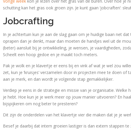
Vorige week
kon je lezen over het gras van de buren. Over hoe je ni
schutting kan het gras ook groen zijn. Je kunt gaan ‘jobcraften’: sleu
Jobcrafting
In je achtertuin kun je aan de slag gaan om je huidige baan net dat 
oprapen dan je denkt, maar dan moeten de handjes wel uit de mouwen
(beter) aansluit bij je ontwikkeling, je wensen, je vaardigheden, zod
Scheelt een hoop gedoe en je maakt toch meters.
Pak je wolk en je klavertje er eens bij en vink af wat je wel zou wil
zet, kun je ‘kruisjes’ verzamelen door in projecten mee te doen of 
aan je merk, en dan wordt je volgende stap gemakkelijker.
Verdiep je eens in de strategie en missie van je organisatie. Welke 
je hebt. Hoe kun je je werk meer op jouw manier uitvoeren? En haal je
bijspijkeren om nog beter te presteren?
Dit zijn de onderdelen van het klavertje vier die maken dat je je wer
Besef je daarbij dat intern groeien lastiger is dan extern stappen t