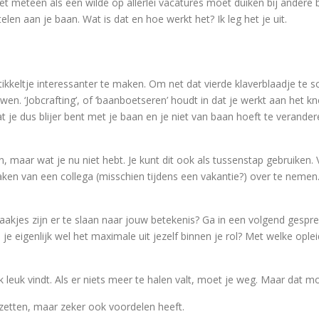
et meteen als een wilde op allerlei vacatures moet duiken bij andere 
telen aan je baan. Wat is dat en hoe werkt het? Ik leg het je uit.
tikkeltje interessanter te maken. Om net dat vierde klaverblaadje te sc
. ‘Jobcrafting’, of ‘baanboetseren’ houdt in dat je werkt aan het k
at je dus blijer bent met je baan en je niet van baan hoeft te verande
len, maar wat je nu niet hebt. Je kunt dit ook als tussenstap gebruiken.
taken van een collega (misschien tijdens een vakantie?) over te neme
haakjes zijn er te slaan naar jouw betekenis? Ga in een volgend gespre
 eigenlijk wel het maximale uit jezelf binnen je rol? Met welke opleidi
k leuk vindt. Als er niets meer te halen valt, moet je weg. Maar dat mo
e zetten, maar zeker ook voordelen heeft.