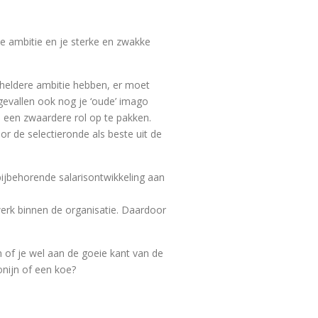
 je ambitie en je sterke en zwakke
n heldere ambitie hebben, er moet
gevallen ook nog je ‘oude’ imago
om een zwaardere rol op te pakken.
or de selectieronde als beste uit de
bijbehorende salarisontwikkeling aan
werk binnen de organisatie. Daardoor
n of je wel aan de goeie kant van de
onijn of een koe?