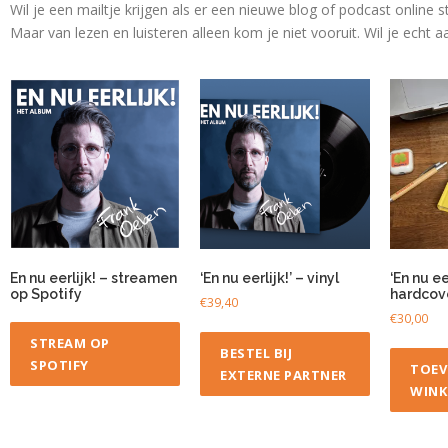
Wil je een mailtje krijgen als er een nieuwe blog of podcast online s
Maar van lezen en luisteren alleen kom je niet vooruit. Wil je echt
En nu eerlijk! – streamen
‘En nu eerlijk!’ – vinyl
‘En nu eer
op Spotify
hardcov
€
39,40
€
30,00
STREAM OP
BESTEL BIJ
SPOTIFY
TOEV
EXTERNE PARTNER
WINK