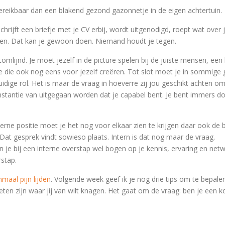
ereikbaar dan een blakend gezond gazonnetje in de eigen achtertuin.
chrijft een briefje met je CV erbij, wordt uitgenodigd, roept wat over
rten. Dat kan je gewoon doen. Niemand houdt je tegen.
omlijnd. Je moet jezelf in de picture spelen bij de juiste mensen, ee
e die ook nog eens voor jezelf creëren. Tot slot moet je in sommige 
huidige rol. Het is maar de vraag in hoeverre zij jou geschikt achten 
e instantie van uitgegaan worden dat je capabel bent. Je bent immers do
erne positie moet je het nog voor elkaar zien te krijgen daar ook de 
 Dat gesprek vindt sowieso plaats. Intern is dat nog maar de vraag.
n je bij een interne overstap wel bogen op je kennis, ervaring en net
rstap.
maal pijn lijden
. Volgende week geef ik je nog drie tips om te bepale
eten zijn waar jij van wilt knagen. Het gaat om de vraag: ben je een k