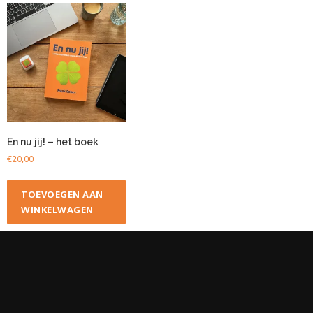
En nu jij! – het boek
€
20,00
TOEVOEGEN AAN
WINKELWAGEN