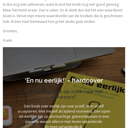
ik dus nog niet uitleveren, want ik vind het boek nog niet goed genoeg.
Maar het komt eraan. Dat is zeker. En ik denk dus dat het een waardevol
boek is. Veruit mijn meest waardevolle van de boeken die ik geschreven
heb. Ik ben heel benieuwd hoe jij het straks gaat vinden.
Groeten,
Frank
‘En nu eerlijk!’ – hardcover
De ultieme gids op zoek naar het
antwoord*
Een boek over eerlijk zijn naar jezelf, over jezelf
accepteren. Met mezelf als lijdend voorwerp. Een open
en eerlijke kijk op stormachtige gebeurtenissen in een
periode waarin alles in mijn leven veranderde.
En toen veranderde ik.