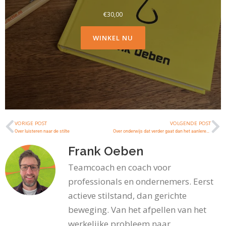
€
30,00
WINKEL NU
VORIGE POST
VOLGENDE POST
Over luisteren naar de stilte
Over onderwijs dat verder gaat dan het aanleren van kennis
Frank Oeben
Teamcoach en coach voor
professionals en ondernemers. Eerst
actieve stilstand, dan gerichte
beweging. Van het afpellen van het
werkelijke probleem naar