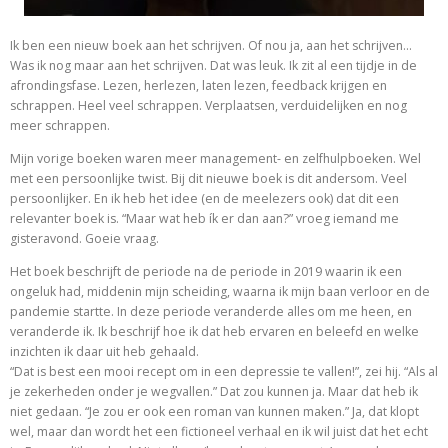
Ik ben een nieuw boek aan het schrijven. Of nou ja, aan het schrijven…
Was ik nog maar aan het schrijven. Dat was leuk. Ik zit al een tijdje in de
afrondingsfase. Lezen, herlezen, laten lezen, feedback krijgen en
schrappen. Heel veel schrappen. Verplaatsen, verduidelijken en nog
meer schrappen.
Mijn vorige boeken waren meer management- en zelfhulpboeken. Wel
met een persoonlijke twist. Bij dit nieuwe boek is dit andersom. Veel
persoonlijker. En ik heb het idee (en de meelezers ook) dat dit een
relevanter boek is. “Maar wat heb ík er dan aan?” vroeg iemand me
gisteravond. Goeie vraag.
Het boek beschrijft de periode na de periode in 2019 waarin ik een
ongeluk had, middenin mijn scheiding, waarna ik mijn baan verloor en de
pandemie startte. In deze periode veranderde alles om me heen, en
veranderde ik. Ik beschrijf hoe ik dat heb ervaren en beleefd en welke
inzichten ik daar uit heb gehaald.
“Dat is best een mooi recept om in een depressie te vallen!”, zei hij. “Als al
je zekerheden onder je wegvallen.” Dat zou kunnen ja. Maar dat heb ik
niet gedaan. “Je zou er ook een roman van kunnen maken.” Ja, dat klopt
wel, maar dan wordt het een fictioneel verhaal en ik wil juist dat het echt