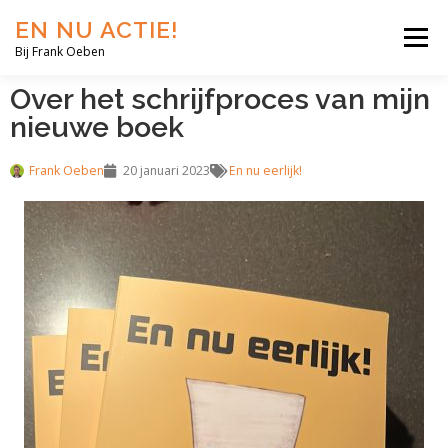
EN NU ACTIE!
Menu
Bij Frank Oeben
Over het schrijfproces van mijn
EN NU JIJ!
EN NU WIJ!
EN NU EERLIJK!
nieuwe boek
Frank Oeben
20 januari 2023
En nu eerlijk!
BLOG
SHOP
OVER MIJ