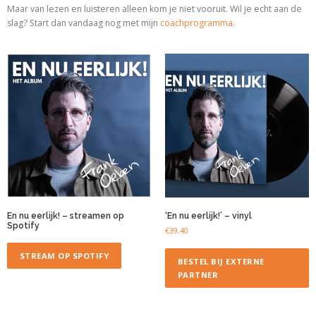
Maar van lezen en luisteren alleen kom je niet vooruit. Wil je echt aan de
slag? Start dan vandaag nog met
mijn
coachprogramma
.
En nu eerlijk! – streamen op
‘En nu eerlijk!’ – vinyl
Spotify
€
39,40
STREAM OP SPOTIFY
BESTEL BIJ EXTERNE
PARTNER