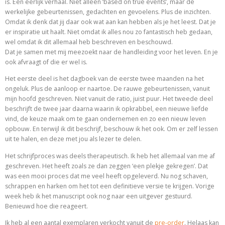
is. Een eerlijk verhaal. Niet alleen ‘based on true events’, maar de
werkelijke gebeurtenissen, gedachten en gevoelens. Plus de inzichten.
Omdat ik denk dat jij daar ook wat aan kan hebben als je het leest. Dat je
er inspiratie uit haalt. Niet omdat ik alles nou zo fantastisch heb gedaan,
wel omdat ik dit allemaal heb beschreven en beschouwd.
Dat je samen met mij meezoekt naar de handleiding voor het leven. En je
ook afvraagt of die er wel is.
Het eerste deel is het dagboek van de eerste twee maanden na het
ongeluk. Plus de aanloop er naartoe. De rauwe gebeurtenissen, vanuit
mijn hoofd geschreven. Niet vanuit de ratio, juist puur. Het tweede deel
beschrijft de twee jaar daarna waarin ik opkrabbel, een nieuwe liefde
vind, de keuze maak om te gaan ondernemen en zo een nieuw leven
opbouw. En terwijl ik dit beschrijf, beschouw ik het ook. Om er zelf lessen
uit te halen, en deze met jou als lezer te delen.
Het schrijfproces was deels therapeutisch. Ik heb het allemaal van me af
geschreven. Het heeft zoals ze dan zeggen ‘een plekje gekregen’. Dat
was een mooi proces dat me veel heeft opgeleverd. Nu nog schaven,
schrappen en harken om het tot een definitieve versie te krijgen. Vorige
week heb ik het manuscript ook nog naar een uitgever gestuurd.
Benieuwd hoe die reageert.
Ik heb al een aantal exemplaren verkocht vanuit de
pre-order
. Helaas kan