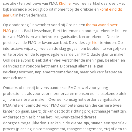
specifiek ten behoeve van PMO.
Klik hier
voor een artikel daarover. Het
bijbehorende boek ligt op dit moment bij de drukker en
komt eind dit
jaar uit
in het Nederlands.
Op donderdag 3 november vond bij Ordina een
thema-avond over
PMO
plaats. Paul Hesselman, Bert Hedeman en ondergetekende lichtten
toe wat PMO is en wat het voor organisaties kan betekenen. Ook de
positie van de PMO-er kwam aan bod. De slides zijn
hier
te vinden. Op
interactieve wijze zijn we aan de slag gegaan om beelden te vergelijken
en te proberen de toegevoegde waarde van PMO duidelijker te maken.
Ook deze avond bleek dat er veel verschillende meningen, beelden en
definities zijn rondom het thema. Dit brengt allemaal eigen
inrichtingsvormen, implementatiemethoden, maar ook carrièrepaden
met zich mee.
Ondanks of dankzij bovenstaande kan PMO zowel voor young
professionals als voor voor meer ervaren mensen een uitstekende plek
zijn om carrière te maken. Overeenkomstig het eerder aangehaalde
IPMA referentiemodel voor PMO competenties kan die carrière twee
kanten op gaan. Enerzijds kan dat (toch) richting projectmanagement zijn.
Anderzijds zijn er binnen het PMO-werkgebied diverse
doorgroeimogelijkheden. Dat kan in de diepte zijn, binnen een specifiek
proces (planning, risicomanagement, changemanagement, etc) of een rol