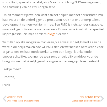
(consultant, specialist, analist, etc). Maar ook richting PMO-management,
de aansturing van de PMO-organisatie.
Op dit moment zijn we een klant aan het helpen met het herinrichten van
haar PMO en de onderliggende processen. Ook het onderwerp talent
development nemen we hier in mee. Een PMO is niets zonder capabele,
maar ook gemotiveerde medewerkers. En motivatie komt uit perspectief,
uit progressie. Zie mijn eerdere
blogs
hierover.
Wij zullen op alle mogelijke manieren, via zoveel mogelijk media aan de
wereld duidelijk maken hoe wij PMO zien en wat het kan betekenen voor
organsaities en haar medewerkers. Met een lange, kronkelende,
onoverzichtelijke, spannende weg zonder duidelijk einddoel voor de
boeg zijn we met rijkelijk gevulde rugzak onderweg op deze trektocht.
Trek je mee?
Groeten,
Frank
VORIGE POST
VOLGENDE POST
Over ronde tafels en zakenkoffers
Over je baan als een bonk klei