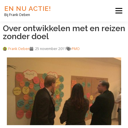
EN NU ACTIE!
Menu
Bij Frank Oeben
Over ontwikkelen met en reizen
EN NU JIJ!
EN NU WIJ!
EN NU EERLIJK!
zonder doel
Frank Oeben
25 november 2011
PMO
BLOG
SHOP
OVER MIJ