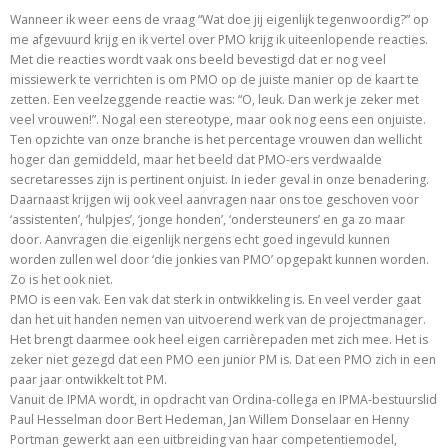
Wanneer ik weer eens de vraag “Wat doe jij eigenlijk tegenwoordig?” op
me afgevuurd krijg en ik vertel over PMO krijg ik uiteenlopende reacties.
Met die reacties wordt vaak ons beeld bevestigd dat er nog veel
missiewerk te verrichten is om PMO op de juiste manier op de kaart te
zetten. Een veelzeggende reactie was: “O, leuk. Dan werk je zeker met
veel vrouwen!”. Nogal een stereotype, maar ook nog eens een onjuiste.
Ten opzichte van onze branche is het percentage vrouwen dan wellicht
hoger dan gemiddeld, maar het beeld dat PMO-ers verdwaalde
secretaresses zijn is pertinent onjuist. In ieder geval in onze benadering.
Daarnaast krijgen wij ook veel aanvragen naar ons toe geschoven voor
‘assistenten’, ‘hulpjes’, ‘jonge honden’, ‘ondersteuners’ en ga zo maar
door. Aanvragen die eigenlijk nergens echt goed ingevuld kunnen
worden zullen wel door ‘die jonkies van PMO’ opgepakt kunnen worden.
Zo is het ook niet.
PMO is een vak. Een vak dat sterk in ontwikkeling is. En veel verder gaat
dan het uit handen nemen van uitvoerend werk van de projectmanager.
Het brengt daarmee ook heel eigen carrièrepaden met zich mee. Het is
zeker niet gezegd dat een PMO een junior PM is. Dat een PMO zich in een
paar jaar ontwikkelt tot PM.
Vanuit de IPMA wordt, in opdracht van Ordina-collega en IPMA-bestuurslid
Paul Hesselman door Bert Hedeman, Jan Willem Donselaar en Henny
Portman gewerkt aan een uitbreiding van haar competentiemodel,