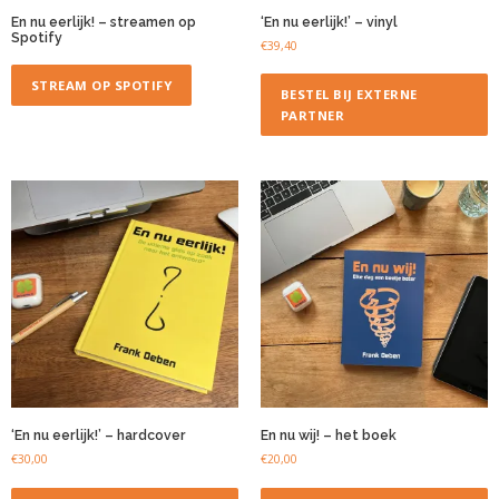
En nu eerlijk! – streamen op
‘En nu eerlijk!’ – vinyl
Spotify
€
39,40
STREAM OP SPOTIFY
BESTEL BIJ EXTERNE
PARTNER
‘En nu eerlijk!’ – hardcover
En nu wij! – het boek
€
30,00
€
20,00