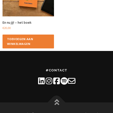
En nu jij! – het boek
€
20,00
TOEVOEGEN AAN
WINKELWAGEN
#CONTACT