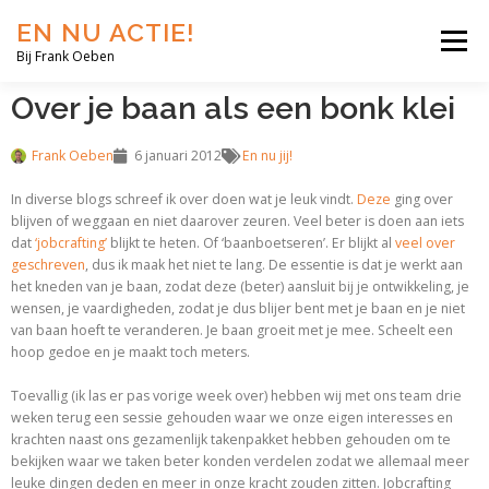
EN NU ACTIE!
Menu
Bij Frank Oeben
Over je baan als een bonk klei
EN NU JIJ!
EN NU WIJ!
EN NU EERLIJK!
Frank Oeben
6 januari 2012
En nu jij!
In diverse blogs schreef ik over doen wat je leuk vindt.
Deze
ging over
BLOG
SHOP
OVER MIJ
blijven of weggaan en niet daarover zeuren. Veel beter is doen aan iets
dat
‘jobcrafting’
blijkt te heten. Of ‘baanboetseren’. Er blijkt al
veel over
geschreven
, dus ik maak het niet te lang. De essentie is dat je werkt aan
het kneden van je baan, zodat deze (beter) aansluit bij je ontwikkeling, je
wensen, je vaardigheden, zodat je dus blijer bent met je baan en je niet
van baan hoeft te veranderen. Je baan groeit met je mee. Scheelt een
hoop gedoe en je maakt toch meters.
Toevallig (ik las er pas vorige week over) hebben wij met ons team drie
weken terug een sessie gehouden waar we onze eigen interesses en
krachten naast ons gezamenlijk takenpakket hebben gehouden om te
bekijken waar we taken beter konden verdelen zodat we allemaal meer
leuke dingen deden en meer in onze kracht zouden zitten. Jobcrafting