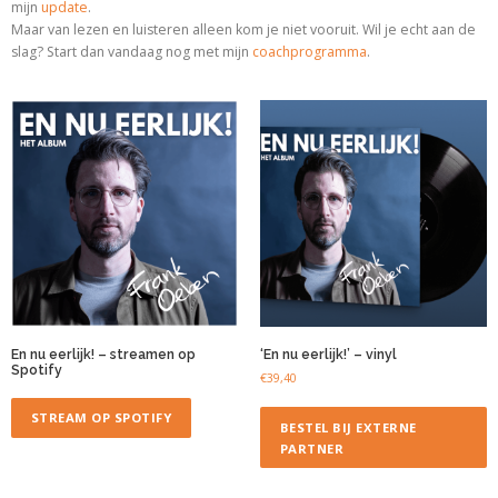
mijn
update
.
Maar van lezen en luisteren alleen kom je niet vooruit. Wil je echt aan de
slag? Start dan vandaag nog met
mijn
coachprogramma
.
En nu eerlijk! – streamen op
‘En nu eerlijk!’ – vinyl
Spotify
€
39,40
STREAM OP SPOTIFY
BESTEL BIJ EXTERNE
PARTNER