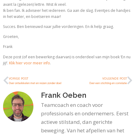
avant la (gelezen) lettre. Wist ik veel.
Ik ben fan. Ik adviseer het iedereen. Ga aan de slag. Eventjes de handjes
in het water, en boetseren maar!
Succes. Ben benieuwd naar jullie vorderingen. En ik help graag.
Groeten,
Frank
Deze post (of een bewerking daarvan) is onderdeel van mijn boek ‘En nu
jij!’.
Klik hier voor meer info
.
VORIGE POST
VOLGENDE POST
Over ontwikkelen met en reizen zonder doel
Over een stichting en correlatie
Frank Oeben
Teamcoach en coach voor
professionals en ondernemers. Eerst
actieve stilstand, dan gerichte
beweging. Van het afpellen van het