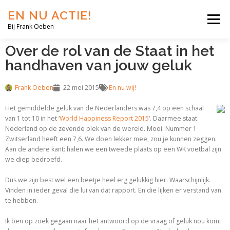
EN NU ACTIE!
Menu
Bij Frank Oeben
Over de rol van de Staat in het
EN NU JIJ!
EN NU WIJ!
EN NU EERLIJK!
handhaven van jouw geluk
Frank Oeben
22 mei 2015
En nu wij!
BLOG
SHOP
OVER MIJ
Het gemiddelde geluk van de Nederlanders was 7,4 op een schaal
van 1 tot 10 in het ‘
World Happiness Report 2015
‘. Daarmee staat
Nederland op de zevende plek van de wereld. Mooi. Nummer 1
Zwitserland heeft een 7,6. We doen lekker mee, zou je kunnen zeggen.
Aan de andere kant: halen we een tweede plaats op een WK voetbal zijn
we diep bedroefd.
Dus we zijn best wel een beetje heel erg gelukkig hier. Waarschijnlijk.
Vinden in ieder geval die lui van dat rapport. En die lijken er verstand van
te hebben.
Ik ben op zoek gegaan naar het antwoord op de vraag of geluk nou komt