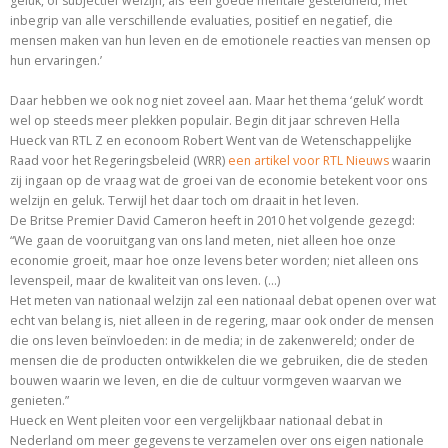
geluk, of subjectief welzijn, als ‘een goede mentale gesteldheid, met
inbegrip van alle verschillende evaluaties, positief en negatief, die
mensen maken van hun leven en de emotionele reacties van mensen op
hun ervaringen.’
Daar hebben we ook nog niet zoveel aan. Maar het thema ‘geluk’ wordt
wel op steeds meer plekken populair. Begin dit jaar schreven
Hella
Hueck van RTL Z en econoom Robert Went van de Wetenschappelijke
Raad voor het Regeringsbeleid (WRR)
een artikel voor RTL Nieuws
waarin
zij ingaan op de vraag wat de groei van de economie
betekent voor ons
welzijn en geluk. Terwijl het daar toch om draait in het leven.
De Britse Premier David Cameron heeft in 2010 het volgende gezegd:
“
We gaan de vooruitgang van ons land meten, niet alleen hoe onze
economie groeit, maar hoe onze levens beter worden; niet alleen ons
levenspeil, maar de kwaliteit van ons leven. (…)
Het meten van nationaal welzijn zal een nationaal debat openen over wat
echt van belang is, niet alleen in de regering, maar ook onder de mensen
die ons leven beïnvloeden: in de media; in de zakenwereld; onder de
mensen die de producten ontwikkelen die we gebruiken, die de steden
bouwen waarin we leven, en die de cultuur vormgeven waarvan we
genieten.”
Hueck en Went pleiten voor een vergelijkbaar nationaal debat in
Nederland om meer gegevens te verzamelen over ons eigen nationale