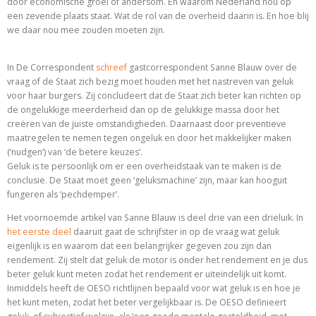
door economische groei of andersom. En waarom Nederland nou op
een zevende plaats staat. Wat de rol van de overheid daarin is. En hoe blij
we daar nou mee zouden moeten zijn.
In De Correspondent
schreef
gastcorrespondent Sanne Blauw over de
vraag of de Staat zich bezig moet houden met het nastreven van geluk
voor haar burgers. Zij concludeert dat de Staat zich beter kan richten op
de ongelukkige meerderheid dan op de gelukkige massa door het
creëren van de juiste omstandigheden. Daarnaast door preventieve
maatregelen te nemen tegen ongeluk en door het makkelijker maken
(‘nudgen’) van ‘de betere keuzes’.
Geluk is te persoonlijk om er een overheidstaak van te maken is de
conclusie. De Staat moet geen ‘geluksmachine’ zijn, maar kan hooguit
fungeren als ‘pechdemper’.
Het voornoemde artikel van Sanne Blauw is deel drie van een drieluik. In
het eerste deel
daaruit gaat de schrijfster in op de vraag wat geluk
eigenlijk is en waarom dat een belangrijker gegeven zou zijn dan
rendement. Zij stelt dat geluk de motor is onder het rendement en je dus
beter geluk kunt meten zodat het rendement er uiteindelijk uit komt.
Inmiddels heeft de OESO richtlijnen bepaald voor wat geluk is en hoe je
het kunt meten, zodat het beter vergelijkbaar is.
De OESO definieert