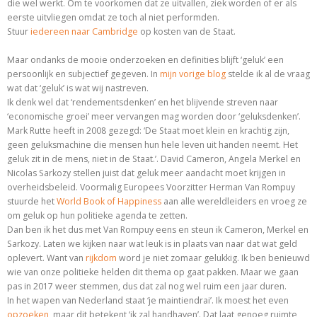
die wel werkt. Om te voorkomen dat ze uitvallen, ziek worden of er als
eerste uitvliegen omdat ze toch al niet performden.
Stuur
iedereen naar Cambridge
op kosten van de Staat.
Maar ondanks de mooie onderzoeken en definities blijft ‘geluk’ een
persoonlijk en subjectief gegeven. In
mijn vorige blog
stelde ik al de vraag
wat dat ‘geluk’ is wat wij nastreven.
Ik denk wel dat ‘rendementsdenken’ en het blijvende streven naar
‘economische groei’ meer vervangen mag worden door ‘geluksdenken’.
Mark Rutte heeft in 2008 gezegd: ‘De Staat moet klein en krachtig zijn,
geen geluksmachine die mensen hun hele leven uit handen neemt. Het
geluk zit in de mens, niet in de Staat.’. David Cameron, Angela Merkel en
Nicolas Sarkozy stellen juist dat geluk meer aandacht moet krijgen in
overheidsbeleid. Voormalig Europees Voorzitter Herman Van Rompuy
stuurde het
World Book of Happiness
aan alle wereldleiders en vroeg ze
om geluk op hun politieke agenda te zetten.
Dan ben ik het dus met Van Rompuy eens en steun ik Cameron, Merkel en
Sarkozy. Laten we kijken naar wat leuk is in plaats van naar dat wat geld
oplevert. Want van
rijkdom
word je niet zomaar gelukkig. Ik ben benieuwd
wie van onze politieke helden dit thema op gaat pakken. Maar we gaan
pas in 2017 weer stemmen, dus dat zal nog wel ruim een jaar duren.
In het wapen van Nederland staat ‘je maintiendrai’. Ik moest het even
opzoeken
, maar dit betekent ‘ik zal handhaven’. Dat laat genoeg ruimte