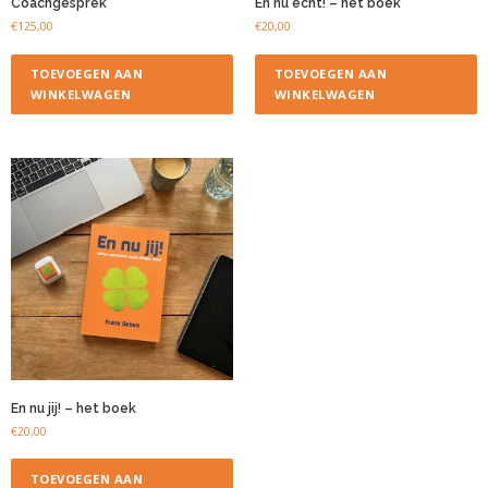
Coachgesprek
En nu echt! – het boek
€
125,00
€
20,00
TOEVOEGEN AAN
TOEVOEGEN AAN
WINKELWAGEN
WINKELWAGEN
En nu jij! – het boek
€
20,00
TOEVOEGEN AAN