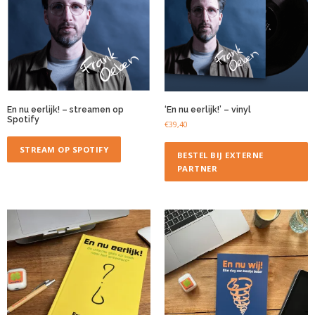
En nu eerlijk! – streamen op
‘En nu eerlijk!’ – vinyl
Spotify
€
39,40
STREAM OP SPOTIFY
BESTEL BIJ EXTERNE
PARTNER