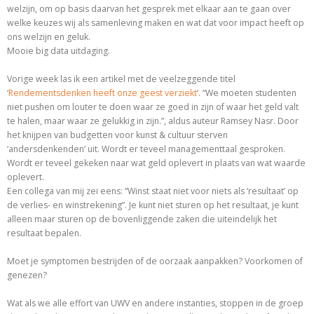
welzijn, om op basis daarvan het gesprek met elkaar aan te gaan over
welke keuzes wij als samenleving maken en wat dat voor impact heeft op
ons welzijn en geluk.
Mooie big data uitdaging.
Vorige week las ik een artikel met de veelzeggende titel
‘
Rendementsdenken heeft onze geest verziekt
‘. “
We moeten studenten
niet pushen om louter te doen waar ze goed in zijn of waar het geld valt
te halen, maar waar ze gelukkig in zijn.”, aldus a
uteur Ramsey Nasr.
Door
het knijpen van budgetten voor kunst & cultuur sterven
‘andersdenkenden’ uit. Wordt er teveel managementtaal gesproken.
Wordt er teveel gekeken naar wat geld oplevert in plaats van wat waarde
oplevert.
Een collega van mij zei eens: “Winst staat niet voor niets als ‘resultaat’ op
de verlies- en winstrekening”. Je kunt niet sturen op het resultaat, je kunt
alleen maar sturen op de bovenliggende zaken die uiteindelijk het
resultaat bepalen.
Moet je symptomen bestrijden of de oorzaak aanpakken? Voorkomen of
genezen?
Wat als we alle effort van UWV en andere instanties, stoppen in de groep