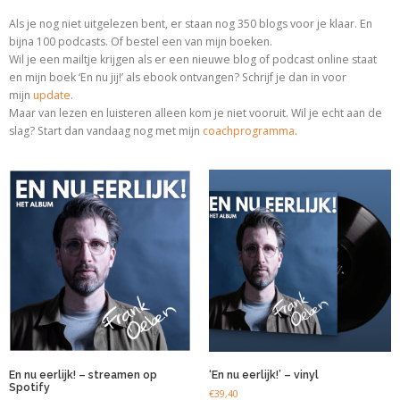
Als je nog niet uitgelezen bent, er staan nog 350 blogs voor je klaar. En
bijna 100 podcasts. Of bestel een van mijn boeken.
Wil je een mailtje krijgen als er een nieuwe blog of podcast online staat
en mijn boek ‘En nu jij!’ als ebook ontvangen? Schrijf je dan in voor
mijn
update
.
Maar van lezen en luisteren alleen kom je niet vooruit. Wil je echt aan de
slag? Start dan vandaag nog met
mijn
coachprogramma
.
En nu eerlijk! – streamen op
‘En nu eerlijk!’ – vinyl
Spotify
€
39,40