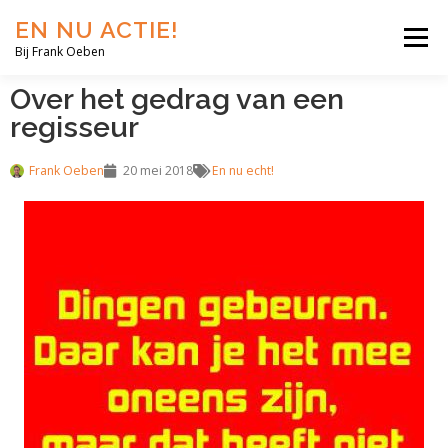
EN NU ACTIE!
Menu
Bij Frank Oeben
Over het gedrag van een
EN NU JIJ!
EN NU WIJ!
EN NU EERLIJK!
regisseur
Frank Oeben
20 mei 2018
En nu echt!
BLOG
SHOP
OVER MIJ