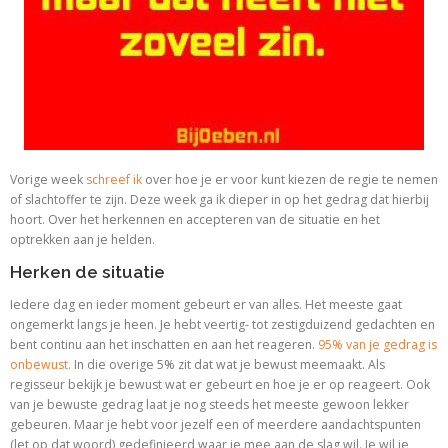
Vorige week
schreef ik
over hoe je er voor kunt kiezen de regie te nemen
of slachtoffer te zijn. Deze week ga ik dieper in op het gedrag dat hierbij
hoort. Over het herkennen en accepteren van de situatie en het
optrekken aan je helden.
Herken de situatie
Iedere dag en ieder moment gebeurt er van alles. Het meeste gaat
ongemerkt langs je heen. Je hebt veertig- tot zestigduizend gedachten en
bent continu aan het inschatten en aan het reageren.
95% van je gedrag is
onbewust.
In die overige 5% zit dat wat je bewust meemaakt. Als
regisseur bekijk je bewust wat er gebeurt en hoe je er op reageert. Ook
van je bewuste gedrag laat je nog steeds het meeste gewoon lekker
gebeuren. Maar je hebt voor jezelf een of meerdere aandachtspunten
(let op dat woord) gedefinieerd waar je mee aan de slag wil. Je wil je