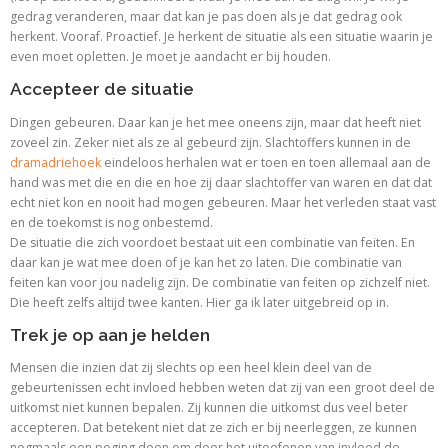
gedrag veranderen, maar dat kan je pas doen als je dat gedrag ook
herkent. Vooraf. Proactief. Je herkent de situatie als een situatie waarin je
even moet opletten. Je moet je aandacht er bij houden.
Accepteer de situatie
Dingen gebeuren. Daar kan je het mee oneens zijn, maar dat heeft niet
zoveel zin. Zeker niet als ze al gebeurd zijn. Slachtoffers kunnen in de
dramadriehoek
eindeloos herhalen wat er toen en toen allemaal aan de
hand was met die en die en hoe zij daar slachtoffer van waren en dat dat
echt niet kon en nooit had mogen gebeuren. Maar het verleden staat vast
en de toekomst is nog onbestemd.
De situatie die zich voordoet bestaat uit een combinatie van feiten. En
daar kan je wat mee doen of je kan het zo laten. Die combinatie van
feiten kan voor jou nadelig zijn. De combinatie van feiten op zichzelf niet.
Die heeft zelfs altijd twee kanten. Hier ga ik later uitgebreid op in.
Trek je op aan je helden
Mensen die inzien dat zij slechts op een heel klein deel van de
gebeurtenissen echt invloed hebben weten dat zij van een groot deel de
uitkomst niet kunnen bepalen. Zij kunnen die uitkomst dus veel beter
accepteren. Dat betekent niet dat ze zich er bij neerleggen, ze kunnen
nogmaals een poging doen om door het uitoefenen van invloed de