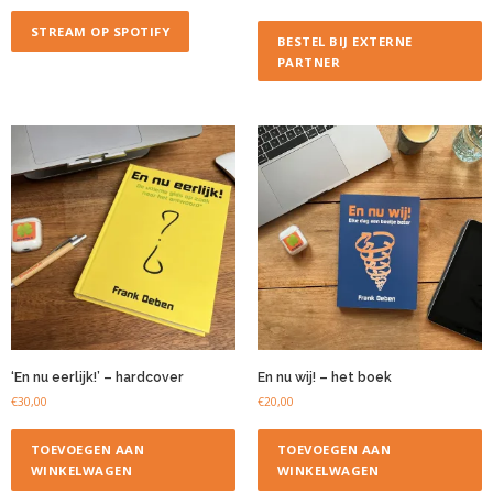
STREAM OP SPOTIFY
BESTEL BIJ EXTERNE
PARTNER
‘En nu eerlijk!’ – hardcover
En nu wij! – het boek
€
30,00
€
20,00
TOEVOEGEN AAN
TOEVOEGEN AAN
WINKELWAGEN
WINKELWAGEN