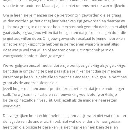
situatie te veranderen. Maar zij zijn het niet oneens met de werkelijkheid.
Om je heen zie je mensen die de persoon zijn geworden die ze graag
wilden worden. Je ziet dat zij hier beter van zijn geworden en daarom wil
jij dat ook graag. In dit proces heb je echter ook gemerkt dat het niet altijd
gaat zoals je graag zou willen dat het gaat en dat je soms dingen doet die
je niet zou willen doen. Om jouw gewenste resultaat te kunnen bereiken
is het belangrijk inzicht te hebben in de redenen waarom je niet altijd
doet wat je wel zou willen of moeten doen. Dit inzicht heb je in de
voorgaande hoofdstukken gekregen.
We vergelijken onszelf met anderen. Je bent pas gelukkig als je gelukkiger
bent dan je omgeving. Je bent pas rijk als je rijker bent dan de mensen
direct om je heen. Je hebt alleen macht als anderen je volgen. Je bent pas
groot als de anderen kleiner zijn.
Jezelf hoger dan een ander positioneren betekent dat je de ander lager
stelt. Terwijl communicatie en samenwerking veel beter werkt als je
beide op hetzelfde niveau zit. Ook jezelf als de mindere neerzetten
werkt niet.
Dat vergelijken heeft echter helemaal geen zin. Je weet niet wat er achter
de façade van de ander zit. En ook niet wat die ander allemaal gedaan
heeft om die positie te bereiken. Je ziet maar een heel klein deel en