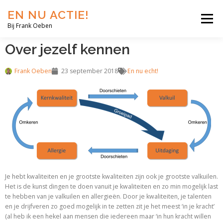
EN NU ACTIE!
Menu
Bij Frank Oeben
Over jezelf kennen
EN NU JIJ!
EN NU WIJ!
EN NU EERLIJK!
Frank Oeben
23 september 2018
En nu echt!
BLOG
SHOP
OVER MIJ
Je hebt kwaliteiten en je grootste kwaliteiten zijn ook je grootste valkuilen.
Het is de kunst dingen te doen vanuit je kwaliteiten en zo min mogelijk last
te hebben van je valkuilen en allergieën. Door je kwaliteiten, je talenten
en je drijfveren zo goed mogelijk in te zetten zit je het meest ‘in je kracht’
(al heb ik een hekel aan mensen die iedereen maar ‘in hun kracht willen