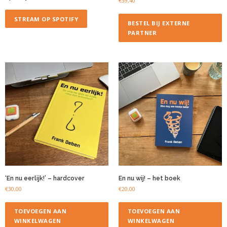
€
39,40
STREAM OP SPOTIFY
BESTEL BIJ EXTERNE
PARTNER
‘En nu eerlijk!’ – hardcover
En nu wij! – het boek
€
30,00
€
20,00
TOEVOEGEN AAN
TOEVOEGEN AAN
WINKELWAGEN
WINKELWAGEN