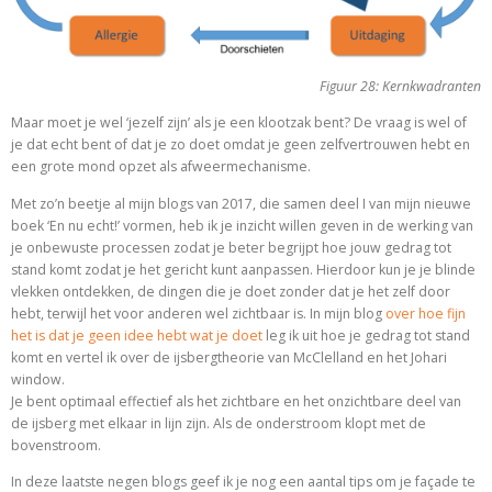
Figuur 28: Kernkwadranten
Maar moet je wel ‘jezelf zijn’ als je een klootzak bent? De vraag is wel of
je dat echt bent of dat je zo doet omdat je geen zelfvertrouwen hebt en
een grote mond opzet als afweermechanisme.
Met zo’n beetje al mijn blogs van 2017, die samen deel I van mijn nieuwe
boek ‘En nu echt!’ vormen, heb ik je inzicht willen geven in de werking van
je onbewuste processen zodat je beter begrijpt hoe jouw gedrag tot
stand komt zodat je het gericht kunt aanpassen. Hierdoor kun je je blinde
vlekken ontdekken, de dingen die je doet zonder dat je het zelf door
hebt, terwijl het voor anderen wel zichtbaar is. In mijn blog
over hoe fijn
het is dat je geen idee hebt wat je doet
leg ik uit hoe je gedrag tot stand
komt en vertel ik over de ijsbergtheorie van McClelland en het Johari
window.
Je bent optimaal effectief als het zichtbare en het onzichtbare deel van
de ijsberg met elkaar in lijn zijn. Als de onderstroom klopt met de
bovenstroom.
In deze laatste negen blogs geef ik je nog een aantal tips om je façade te