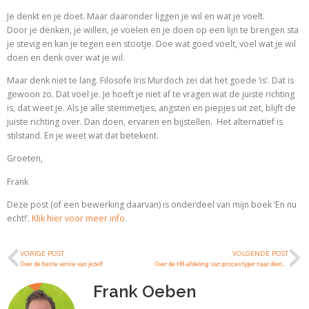
Je denkt en je doet. Maar daaronder liggen je wil en wat je voelt.
Door je denken, je willen, je voelen en je doen op een lijn te brengen sta
je stevig en kan je tegen een stootje. Doe wat goed voelt, voel wat je wil
doen en denk over wat je wil.
Maar denk niet te lang. Filosofe Iris Murdoch zei dat het goede ‘is’. Dat is
gewoon zo. Dat voel je. Je hoeft je niet af te vragen wat de juiste richting
is, dat weet je. Als je alle stemmetjes, angsten en piepjes uit zet, blijft de
juiste richting over. Dan doen, ervaren en bijstellen. Het alternatief is
stilstand. En je weet wat dat betekent.
Groeten,
Frank
Deze post (of een bewerking daarvan) is onderdeel van mijn boek ‘En nu
echt!’.
Klik hier voor meer info
.
VORIGE POST
VOLGENDE POST
Over de beste versie van jezelf
Over de HR-afdeling: van procestijger naar dienende coach van het management
Frank Oeben