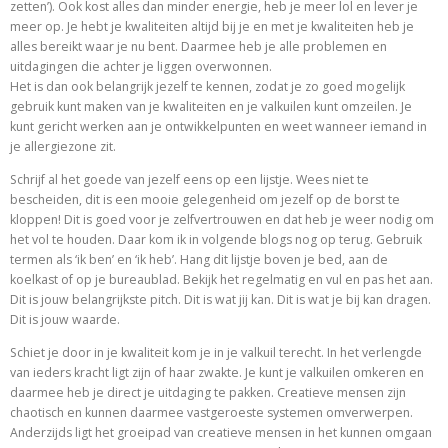
zetten’). Ook kost alles dan minder energie, heb je meer lol en lever je
meer op. Je hebt je kwaliteiten altijd bij je en met je kwaliteiten heb je
alles bereikt waar je nu bent. Daarmee heb je alle problemen en
uitdagingen die achter je liggen overwonnen.
Het is dan ook belangrijk jezelf te kennen, zodat je zo goed mogelijk
gebruik kunt maken van je kwaliteiten en je valkuilen kunt omzeilen. Je
kunt gericht werken aan je ontwikkelpunten en weet wanneer iemand in
je allergiezone zit.
Schrijf al het goede van jezelf eens op een lijstje. Wees niet te
bescheiden, dit is een mooie gelegenheid om jezelf op de borst te
kloppen! Dit is goed voor je zelfvertrouwen en dat heb je weer nodig om
het vol te houden. Daar kom ik in volgende blogs nog op terug. Gebruik
termen als ‘ik ben’ en ‘ik heb’. Hang dit lijstje boven je bed, aan de
koelkast of op je bureaublad. Bekijk het regelmatig en vul en pas het aan.
Dit is jouw belangrijkste pitch. Dit is wat jij kan. Dit is wat je bij kan dragen.
Dit is jouw waarde.
Schiet je door in je kwaliteit kom je in je valkuil terecht. In het verlengde
van ieders kracht ligt zijn of haar zwakte. Je kunt je valkuilen omkeren en
daarmee heb je direct je uitdaging te pakken. Creatieve mensen zijn
chaotisch en kunnen daarmee vastgeroeste systemen omverwerpen.
Anderzijds ligt het groeipad van creatieve mensen in het kunnen omgaan