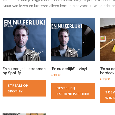
Maar van lezen en luisteren alleen kom je niet vooruit. Wil je echt
En nu eerlijk! – streamen
‘En nu eerlijk!’ – vinyl
‘En nu eer
op Spotify
hardcov
€
39,40
€
30,00
STREAM OP
BESTEL BIJ
SPOTIFY
TOEV
EXTERNE PARTNER
WINK