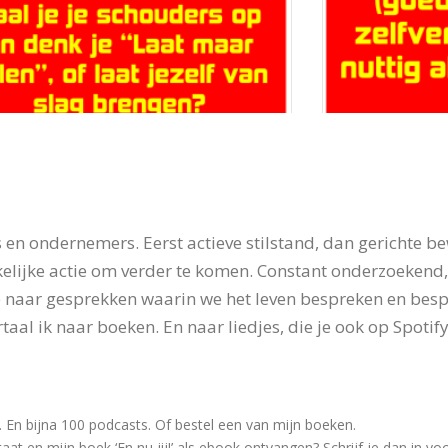
r het verdedigen van je
Over het inze
fvertrouwen
zelfvertrou
en ondernemers. Eerst actieve stilstand, dan gerichte be
nt zelf verantwoordelijk voor je
De afgelopen wek
elijke actie om verder te komen. Constant onderzoekend
ertrouwen. Je kunt het...
zelfvertrouwen is,
 naar gesprekken waarin we het leven bespreken en bespie
 meer
Lees meer
taal ik naar boeken. En naar liedjes, die je ook op Spotify
ber 2018
28 oktober 2018
r. En bijna 100 podcasts. Of bestel een van mijn boeken.
taat en mijn boek ‘En nu jij!’ als ebook ontvangen? Schrijf je dan in v