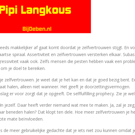
teeds makkelijker af gaat komt doordat je zelfvertrouwen stijgt. En vo
se spiraal. Assertiviteit en zelfvertrouwen versterken elkaar. Subasse
gressiviteit vaak ook. Zelfs mensen die pesten hebben vaak een prob
 om je doel te bereiken.
je zelfvertrouwen. Je weet dat je het kan en dat je goed bezig bent. E
gaat halen, alleen niet wanneer. Het geeft je doorzettingsvermogen.
ag er voor zorgt dat je opgeeft. De selffulfilling prophecy. Zie je wel d
j. In jezelf. Daar heeft verder niemand wat mee te maken. Ja, zal je z
aar beneden halen? Dat klopt ten dele. Hoe meer zelfvertrouwen je h
grote mate beïnvloeden.
s de meer gebruikelijke gedachte dat je iets niet zou kunnen omdat j