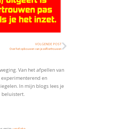
VOLGENDE POST
Over het opbouwen van je zelfvertrouwen
tten van je
wen
weging. Van het afpellen van
en heb ik je verteld wat
, experimenterend en
...
gelen. In mijn blogs lees je
 beluistert.
oor mijn
update
.