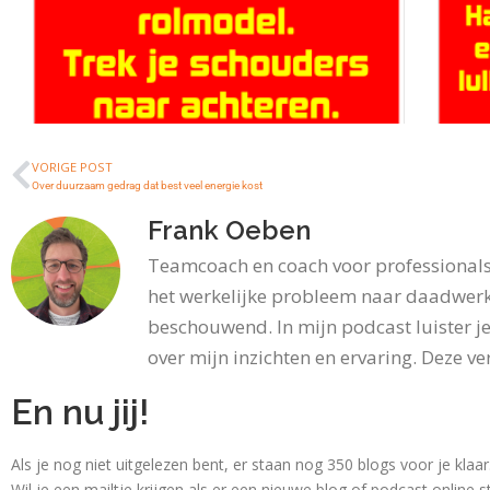
VORIGE POST
Over duurzaam gedrag dat best veel energie kost
Frank Oeben
Ove
Over het opbouwen van je
zel
zelfvertrouwen
Teamcoach en coach voor professionals 
Je be
het werkelijke probleem naar daadwerk
Vorige week las je over wat zelfvertrouwen is
zelfv
en hoe...
beschouwend. In mijn podcast luister je
Lees
Lees meer
over mijn inzichten en ervaring. Deze ver
21 okto
14 oktober 2018
En nu jij!
Als je nog niet uitgelezen bent, er staan nog 350 blogs voor je klaa
Wil je een mailtje krijgen als er een nieuwe blog of podcast online s