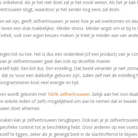
onbekend. Als je het niet doet zal je het nooit weten. Als het je lukt 
lfvertrouwen stijgt, waardoor je het eerder nog eens zal doen.
 wil zijn, geeft zelfvertrouwen. Je weet hoe je wil overkomen en daa
 leven een stuk makkelijker. Minder stress. Minder angst om er bij t
tiviteit, ook over eigen keuzes maken. Je trekt je minder aan van an
ingen tot nu toe. Het is dus een onderdeel (of een product) van je con
s van je zelfvertrouwen gaat dan ook op dezelfde manier.
zelf kijkt. Een bril dus. Een instelling. Dat beeld verander je niet zom
 ze ‘voor een dubbeltje geboren zijn’, zullen zelf niet de instelling
programmeren kost veel energie en tijd.
ereen wordt geboren met
100% zelfvertrouwen
. Gelijk aan het non-dual
en enkele reden of zelfs mogelijkheid om aan te nemen dat er kwade 
rouwen doet afnemen.
fkraken kan je zelfvertrouwen teruglopen. Ook kan je je zelfvertrouw
specifieke context tot je beschikking hebt. Door anderen op een voets
zelf te liggen, zeker als je geneigd bent in de slachtofferrol te blijve