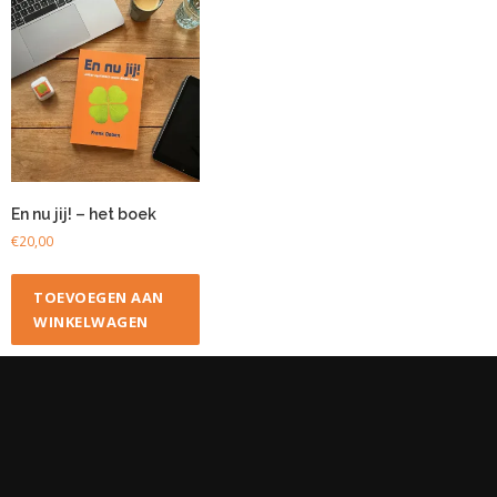
En nu jij! – het boek
€
20,00
TOEVOEGEN AAN
WINKELWAGEN