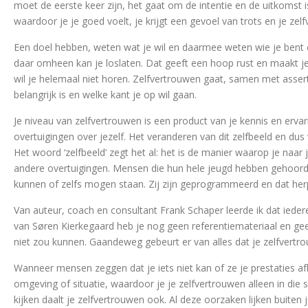
moet de eerste keer zijn, het gaat om de intentie en de uitkomst is 
waardoor je je goed voelt, je krijgt een gevoel van trots en je ze
Een doel hebben, weten wat je wil en daarmee weten wie je bent en
daar omheen kan je loslaten. Dat geeft een hoop rust en maakt je
wil je helemaal niet horen. Zelfvertrouwen gaat, samen met asser
belangrijk is en welke kant je op wil gaan.
Je niveau van zelfvertrouwen is een product van je kennis en ervar
overtuigingen over jezelf. Het veranderen van dit zelfbeeld en du
Het woord ‘zelfbeeld’ zegt het al: het is de manier waarop je naar je
andere overtuigingen. Mensen die hun hele jeugd hebben gehoord dat
kunnen of zelfs mogen staan. Zij zijn geprogrammeerd en dat her
Van auteur, coach en consultant Frank Schaper leerde ik dat ied
van Søren Kierkegaard heb je nog geen referentiemateriaal en ge
niet zou kunnen. Gaandeweg gebeurt er van alles dat je zelfvert
Wanneer mensen zeggen dat je iets niet kan of ze je prestaties a
omgeving of situatie, waardoor je je zelfvertrouwen alleen in die 
kijken daalt je zelfvertrouwen ook. Al deze oorzaken lijken buiten je