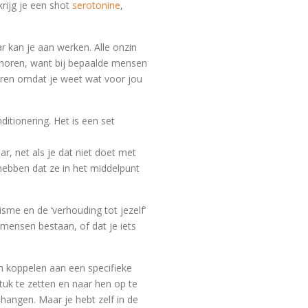
krijg je een shot
serotonine
,
r kan je aan werken. Alle onzin
e horen, want bij bepaalde mensen
deren omdat je weet wat voor jou
ditionering. Het is een set
aar, net als je dat niet doet met
 hebben dat ze in het middelpunt
isme en de ‘verhouding tot jezelf’
mensen bestaan, of dat je iets
en koppelen aan een specifieke
tuk te zetten en naar hen op te
n hangen. Maar je hebt zelf in de