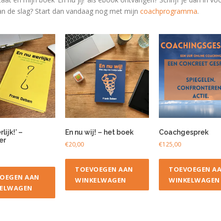
 aan de slag? Start dan vandaag nog met
mijn
coachprogramma
.
lijk!’ –
En nu wij! – het boek
Coachgesprek
er
€
20,00
€
125,00
TOEVOEGEN AAN
TOEVOEGEN A
OEGEN AAN
WINKELWAGEN
WINKELWAGEN
ELWAGEN