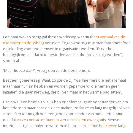
Een paar weken terug gaf ik een workshop waarin ik
het verhaal van de
olietanker en de ijsberg
vertelde. Tegenwoordig mijn standaardmetafoor
en inleiding voor hoe mensen in organisaties werken. “Dus is het
belangrijk om aandacht te besteden aan het thema ‘gelukkig werken'”,
sloot ik af.
“Maar hoezo dan?”, vroeg een van de deelnemers.
Best een goeie vraag. Want, zo stelde zij, “werknemers die het allemaal
maar naar hun zin hebben en worden gepamperd, die nemen geen
initiatief, die gaan niet weg, die blijven maar in het warme bad zitten”.
Dat is wel een beetje zo ja. Ik ben er helemaal geen voorstander van om
het iedereen maar naar de zin te maken, zodat ze zo lang mogelijk blijven
zitten. Sterker nog, ik ben een groot voorstander van mobiliteit. Ik vind
ook dat
vaste contracten kunnen werken als een dwangbuis
. Mensen
moeten juist gestimuleerd worden te blijven leren.
Hun hele leven lang
.