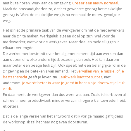
niet bij te horen. Werk aan de omgeving.
Creëer een nieuw normaal
.
Maak de omstandigheden zo, dat het gewenste gedrag het makkelijke
gedrag is. Want de makkelijke weg is nu eenmaal de meest gevolgde
weg.
Het is niet de primaire taak van de werkgever om het de medewerkers
naar de zin te maken. Werkgeluk is geen doel op zich. Wel voor de
medewerker, niet voor de werkgever. Maar doel en middel liggen in
elkaars verlengde.
De werknemer besteedt over het algemeen meer tijd aan werken dan
aan slapen of welke andere tijdsbesteding dan ook. Het kan daarom
maar beter een beetje leuk zijn. Ook speelt het een belangrijke rol in de
zingeving en de betekenis van iemand. Het
vervullen van je missie, of je
bestaansrecht
geeft je leven zin.
Leuk werk leidt tot succes
, niet
andersom.
Je wordt beter in waar je goed in bent als je doet wat je leuk
vindt
.
En daar heeft de werkgever dan dus weer wat aan. Zoals ik hierboven al
schreef: meer productiviteit, minder verzuim, hogere klanttevredenheid,
et cetera.
Dat is de lange versie van het antwoord dat ik vorige maand gaf tijdens
de workshop. Ik zal het haar nog even doorsturen.