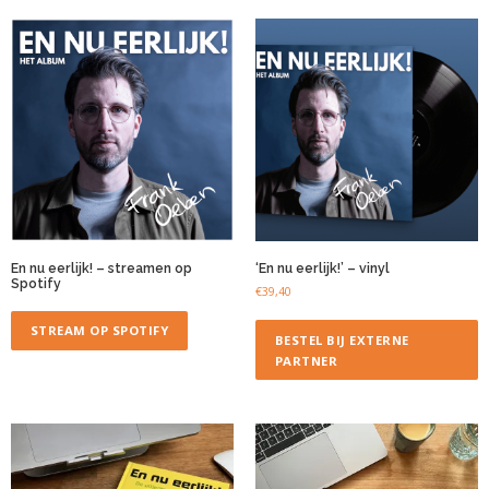
En nu eerlijk! – streamen op
‘En nu eerlijk!’ – vinyl
Spotify
€
39,40
STREAM OP SPOTIFY
BESTEL BIJ EXTERNE
PARTNER