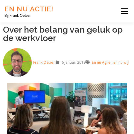
EN NU ACTIE!
Menu
Bij Frank Oeben
Over het belang van geluk op
EN NU JIJ!
EN NU WIJ!
EN NU EERLIJK!
de werkvloer
BLOG
SHOP
OVER MIJ
Frank Oeben
6 januari 2019
En nu Agile!
,
En nu wij!