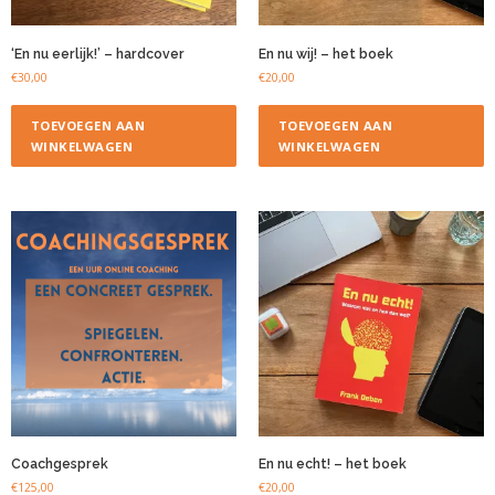
‘En nu eerlijk!’ – hardcover
En nu wij! – het boek
€
30,00
€
20,00
TOEVOEGEN AAN
TOEVOEGEN AAN
WINKELWAGEN
WINKELWAGEN
Coachgesprek
En nu echt! – het boek
€
125,00
€
20,00