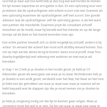
voordat je daar aan toe komt heb je dus nog wel wat hordes te nemen.
De lijn tussen expertise en arrogantie is dun. En een oplossing voor een
probleem dat de opdrachtgever niet erkent scoort ook niet. Evenmin als
een oplossing waarmee de opdrachtgever zelf niet scoort. Een goede
adviseur laat de opdrachtgever zelf de oplossing geven, is als het ware
een partner die meedenkt. Daarmee prijst de consultant zichzelf
misschien uit de markt, maar hij bereikt wel het meeste en op de lange
termijn zal de klant er het meest tevreden mee zijn.
Een echte partner bevindt zich zo dicht mogelijk bij zichzelf, anders is hij
acteur. En iemand die acteert kan nooit echt dichtbij iemand komen. Dus
om op mijn eerste alinea terug te komen: wees vooral jezelf, maar hou
daarbij tegelijkertijd wel rekening met anderen en met wat je wil
bereiken.
In Stap 1 en 2 heb je je doelen in het model gezet. Je hebt je CV
linksonder gezet als weergave van waar je nu staat. Rechtsboven heb je
je doelen in een wolk gezet, verdeeld over het Wat, het Waar en het Hoe.
Je hebt een lijn getrokken van waar je staat naar waar je naartoe wil en
hebt bepaald wat de stappen zijn die je moet nemen om je doelen te
bereiken.
Je hebt je omgeving nodig om die lijn te kunnen gaan volgen. Maar je
omgeving moet het wel in je zien. De lijn van waar je staat naar waar je