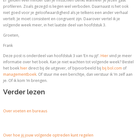
Er gelden veel minder dan je misschien denkt wanneer je jezelf gaat
profileren. Zoals gezegd is liegen wel verboden. Daarnaast is het ook
niet goed voor je geloofwaardigheid als je telkens een ander verhaal
vertelt. Je moet consistent en congruent zijn. Daarover vertel ik je
volgende week meer, in het laatste deel van hoofdstuk 3.
Groeten,
Frank
Deze post is onderdeel van hoofdstuk 3 van ‘En nu jij!’.
Hier
vind je meer
informatie over het boek. Kan je niet wachten tot volgende week? Bestel
het boek
hier
direct bij de uitgever, of bijvoorbeeld bij
bij bol.com
of
managementboek
. Of stuur me een berichtje, dan verstuur ik ‘m zelf aan
je. Of ik kom ‘m brengen.
Verder lezen
Over voeten en bureaus
Over hoe jij jouw volgende optreden kunt regelen