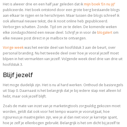
Het is alweer drie en een half jaar geleden dat ik
mijn boek ‘En nu jij!’
publiceerde. Het boek ontstond door een grote berg bestaande blogs
aan elkaar te rijgen en te herschrijven. Maar tussen die blogs schreef ik
ook allemaal nieuwe tekst, die ik nooit online heb gepubliceerd.
Verborgen schatten. Zonde. Tijd om ze te delen. De komende weken
elke zondagochtend een nieuw deel. Schrijf je in voor de
blogalert
om
elke nieuwe post direct in je mailbox te ontvangen.
Vorige week
was het eerste deel van hoofdstuk 3 aan de beurt, over
personal branding. Nu het tweede deel over hoe je vooral jezelf moet
blijven in het vermarkten van jezelf. Volgende week deel drie van drie uit
hoofdstuk 3.
Blijf jezelf
Het moge duidelijk zijn. Het is nu al hard werken. Onthoud de basisregels
uit Stap 0. Daarnaast is het belangrijk dat je bij iedere stap niet alleen lol
hebt, maar ook jezelf blijft.
Zoals de mate van inzet van je marketingtools zorgvuldig gekozen moet
worden, geldt dat ook voor het tempo waarin je vooruitgaat, hoe
rigoureus je maatregelen zijn, wie je al dan niet voor je karretje spant,
hoe je zelf je ellenbogen gebruikt. Belangrijk is het om dicht bij jezelf te