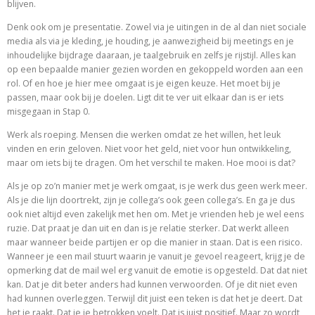
blijven.
Denk ook om je presentatie. Zowel via je uitingen in de al dan niet sociale
media als via je kleding, je houding, je aanwezigheid bij meetings en je
inhoudelijke bijdrage daaraan, je taalgebruik en zelfs je rijstijl. Alles kan
op een bepaalde manier gezien worden en gekoppeld worden aan een
rol. Of en hoe je hier mee omgaat is je eigen keuze. Het moet bij je
passen, maar ook bij je doelen. Ligt dit te ver uit elkaar dan is er iets
misgegaan in Stap 0.
Werk als roeping. Mensen die werken omdat ze het willen, het leuk
vinden en erin geloven. Niet voor het geld, niet voor hun ontwikkeling,
maar om iets bij te dragen. Om het verschil te maken. Hoe mooi is dat?
Als je op zo’n manier met je werk omgaat, is je werk dus geen werk meer.
Als je die lijn doortrekt, zijn je collega’s ook geen collega’s. En ga je dus
ook niet altijd even zakelijk met hen om. Met je vrienden heb je wel eens
ruzie. Dat praat je dan uit en dan is je relatie sterker. Dat werkt alleen
maar wanneer beide partijen er op die manier in staan. Dat is een risico.
Wanneer je een mail stuurt waarin je vanuit je gevoel reageert, krijg je de
opmerking dat de mail wel erg vanuit de emotie is opgesteld. Dat dat niet
kan. Dat je dit beter anders had kunnen verwoorden. Of je dit niet even
had kunnen overleggen. Terwijl dit juist een teken is dat het je deert. Dat
het je raakt. Dat je je betrokken voelt. Dat is juist positief. Maar zo wordt