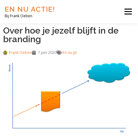
EN NU ACTIE!
Menu
Bij Frank Oeben
Over hoe je jezelf blijft in de
EN NU JIJ!
EN NU WIJ!
EN NU EERLIJK!
branding
Frank Oeben
7 juni 2020
En nu jij!
BLOG
SHOP
OVER MIJ