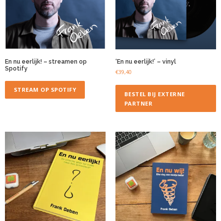
En nu eerlijk! – streamen op
‘En nu eerlijk!’ – vinyl
Spotify
€
39,40
STREAM OP SPOTIFY
BESTEL BIJ EXTERNE
PARTNER