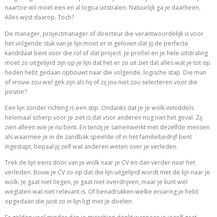
naartoe wil moet een en al logica uitstralen. Natuurlijk ga je daarheen.
Alles wijst daarop. Toch?
De manager, projectmanager of directeur die verantwoordelijk is voor
het volgende stuk van je lijn moet er in geloven dat jij de perfecte
kandidaat bent voor die rol of dat project. Je profiel en je hele uitstraling
moet zo uitgelijnd zijn op je lijn dat het er zo uit ziet dat alles wat je tot op
heden hebt gedaan opbouwt naar die volgende, logische stap. Die man
of vrouw zou wel gek zijn als hij of zij jou niet zou selecteren voor die
positie?
Een lijn zonder richting is een stip. Ondanks dat je je wolk inmiddels
helemaal scherp voor je ziet is dat voor anderen nog niet het geval. Zij
zien alleen wie je nu bent. En tenzij je samenwerkt met dezelfde mensen
als waarmee je in de zandbak speelde of in het familiebedrijf bent
ingestapt, bepaal jij zelf wat anderen weten over je verleden.
Trek de lijn eens door van je wolk naar je CV en dan verder naar het
verleden. Bouw je CV zo op dat die lijn uitgelijnd wordt met de lijn naar je
wolk. Je gaat niet liegen, je gaat niet overdrijven, maar je kunt wel
weglaten wat niet relevant is. Of benadrukken welke ervaring je hebt
opgedaan die juist zo in lijn ligt met je doelen.