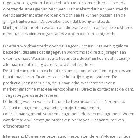
tegenwoordig gevoerd op Facebook. De consument bepaalt steeds
directer de strategie van bedrijven. Dit betekent dat bedrijven steeds
wendbaarder moeten worden om zich aan te kunnen passen aan de
grillige klantwensen. Dat betekent ook dat bedrijven steeds
klantgerichter moeten worden om die klantwensen op te pikken. Steeds
meer functies binnen organisaties worden daarom klantgericht.
Dit effect wordt versterkt door de laagconjunctuur. Er is weinig geld te
besteden, dus alles dat uitgegeven wordt, moet direct bijdragen aan
externe omzet. Waarom zou je het anders doen? En het moet natuurlijk
allemaal niet al te lang duren voordat het rendeert.
De stand van de techniek helpt ons om alle ondersteunende processen
te automatiseren. En anders kan je het altijd nog outsourcen. De
productielijnen naar China, de IT naar India. Wat resteert is een
marketingmachine met een verkoopkanaal. Direct in contact met de klant.
Toegevoegde waarde leveren.
Dit heeft gevolgen voor de banen die beschikbaar zijn in Nederland.
Account management, marketing, projectmanagement,
contractmanagement, servicemanagement, delivery management. Weten
wat de markt wil. Strategie bijschaven. Verkopen. Het aansturen van
offshoreteams.
Interessant. Moeten we onze jeugd hierop attenderen? Moeten zij zich