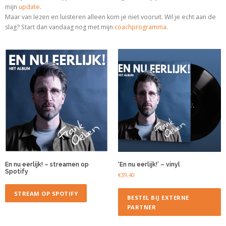
mijn
update
.
Maar van lezen en luisteren alleen kom je niet vooruit. Wil je echt aan de
slag? Start dan vandaag nog met
mijn
coachprogramma
.
En nu eerlijk! – streamen op
‘En nu eerlijk!’ – vinyl
Spotify
€
39,40
STREAM OP SPOTIFY
BESTEL BIJ EXTERNE
PARTNER