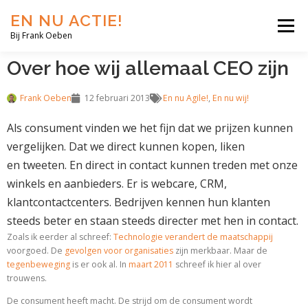
EN NU ACTIE!
Menu
Bij Frank Oeben
Over hoe wij allemaal CEO zijn
EN NU JIJ!
EN NU WIJ!
EN NU EERLIJK!
Frank Oeben
12 februari 2013
En nu Agile!
,
En nu wij!
Als consument vinden we het fijn dat we prijzen kunnen
BLOG
SHOP
OVER MIJ
vergelijken. Dat we direct kunnen kopen, liken
en tweeten. En direct in contact kunnen treden met onze
winkels en aanbieders. Er is webcare, CRM,
klantcontactcenters. Bedrijven kennen hun klanten
steeds beter en staan steeds directer met hen in contact.
Zoals ik eerder al schreef:
Technologie verandert de maatschappij
voorgoed. De
gevolgen voor organisaties
zijn merkbaar. Maar de
tegenbeweging
is er ook al. In
maart 2011
schreef ik hier al over
trouwens.
De consument heeft macht. De strijd om de consument wordt