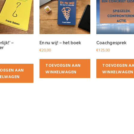
lijk!’ –
En nu wij! – het boek
Coachgesprek
er
€
20,00
€
125,00
TOEVOEGEN AAN
TOEVOEGEN A
OEGEN AAN
WINKELWAGEN
WINKELWAGEN
ELWAGEN