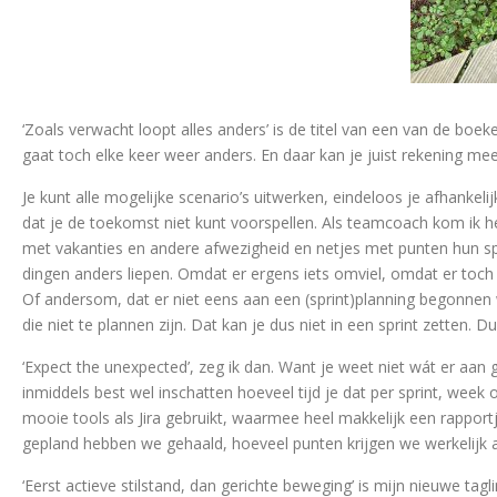
‘Zoals verwacht loopt alles anders’ is de titel van een van de boe
gaat toch elke keer weer anders. En daar kan je juist rekening me
Je kunt alle mogelijke scenario’s uitwerken, eindeloos je afhankel
dat je de toekomst niet kunt voorspellen. Als teamcoach kom ik h
met vakanties en andere afwezigheid en netjes met punten hun spr
dingen anders liepen. Omdat er ergens iets omviel, omdat er toc
Of andersom, dat er niet eens aan een (sprint)planning begonnen 
die niet te plannen zijn. Dat kan je dus niet in een sprint zetten.
‘Expect the unexpected’, zeg ik dan. Want je weet niet wát er aan 
inmiddels best wel inschatten hoeveel tijd je dat per sprint, week
mooie tools als Jira gebruikt, waarmee heel makkelijk een rappo
gepland hebben we gehaald, hoeveel punten krijgen we werkelijk
‘Eerst actieve stilstand, dan gerichte beweging’ is mijn nieuwe tagl