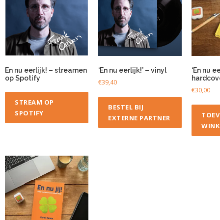
En nu eerlijk! – streamen
‘En nu eerlijk!’ – vinyl
‘En nu eer
op Spotify
hardcov
€
39,40
€
30,00
STREAM OP
BESTEL BIJ
SPOTIFY
TOEV
EXTERNE PARTNER
WINK