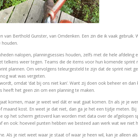
ken van Berthold Gunster, van Omdenken. Een zin die ik vaak gebruik. W
e houden.
ijkheden nalopen, planningsessies houden, zelfs met de hele afdeling 
et telkens weer tegen. Teams die de items voor hun komende sprint n
int plannen. Om vervolgens teleurgesteld te zijn dat de sprint niet 
h nog wat was vergeten.
wordt, omdat ‘dat bij ons niet kan’. Want zij doen ook beheer en dan
 Dus heeft het geen zin om een planning te maken.
gaat komen, maar je weet wel dát er wat gaat komen. En als je je werk
 of maand kost. En weet je dat niet, dan ga je het een tijdje meten. B
rtje op het scherm getoverd kan worden met data over de afgelopen 
 af en ook: hoeveel punten hebben we besteed aan werk wat we niet 
ine. Als je niet weet waar je staat of waar je heen wil, kan je alleen a