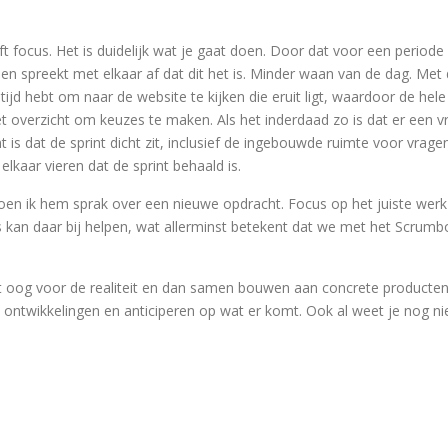
 focus. Het is duidelijk wat je gaat doen. Door dat voor een periode
e en spreekt met elkaar af dat dit het is. Minder waan van de dag. Met 
 tijd hebt om naar de website te kijken die eruit ligt, waardoor de hele
 het overzicht om keuzes te maken. Als het inderdaad zo is dat er een
is dat de sprint dicht zit, inclusief de ingebouwde ruimte voor vrag
elkaar vieren dat de sprint behaald is.
en ik hem sprak over een nieuwe opdracht. Focus op het juiste werk
s kan daar bij helpen, wat allerminst betekent dat we met het Scrum
et oog voor de realiteit en dan samen bouwen aan concrete producten
p ontwikkelingen en anticiperen op wat er komt. Ook al weet je nog n