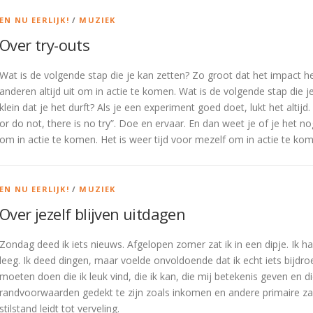
EN NU EERLIJK!
/
MUZIEK
Over try-outs
Wat is de volgende stap die je kan zetten? Zo groot dat het impact he
anderen altijd uit om in actie te komen. Wat is de volgende stap die 
klein dat je het durft? Als je een experiment goed doet, lukt het alti
or do not, there is no try”. Doe en ervaar. En dan weet je of je het n
om in actie te komen. Het is weer tijd voor mezelf om in actie te ko
EN NU EERLIJK!
/
MUZIEK
Over jezelf blijven uitdagen
Zondag deed ik iets nieuws. Afgelopen zomer zat ik in een dipje. Ik 
leeg. Ik deed dingen, maar voelde onvoldoende dat ik echt iets bijdr
moeten doen die ik leuk vind, die ik kan, die mij betekenis geven en 
randvoorwaarden gedekt te zijn zoals inkomen en andere primaire za
stilstand leidt tot verveling.