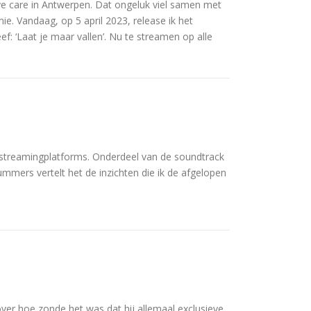
ive care in Antwerpen. Dat ongeluk viel samen met
ie. Vandaag, op 5 april 2023, release ik het
f: ‘Laat je maar vallen’. Nu te streamen op alle
e streamingplatforms. Onderdeel van de soundtrack
ummers vertelt het de inzichten die ik de afgelopen
ver hoe zonde het was dat hij allemaal exclusieve,