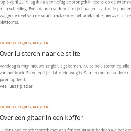
Op 5 april 2019 lag ik na een heftig bootongeluk ineens op de intens
mijn scheiding. Even daarna verloor ik mijn baan en startte de pandem
volgende deel van de soundtrack onder het boek dat ik hierover schree
platforms.
EN NU EERLIJK!
/
MUZIEK
Over luisteren naar de stilte
Vandaag is mijn nieuwe single uit gekomen. Nu te beluisteren op all
van het boek ‘En nu eerlijk!’ dat onderweg is. Samen met de andere n
jaren opdeed.
Veel luisterplezier.
EN NU EERLIJK!
/
MUZIEK
Over een gitaar in een koffer
Tijdens een coachgesprek met een fervent gitarist hadden we het ero