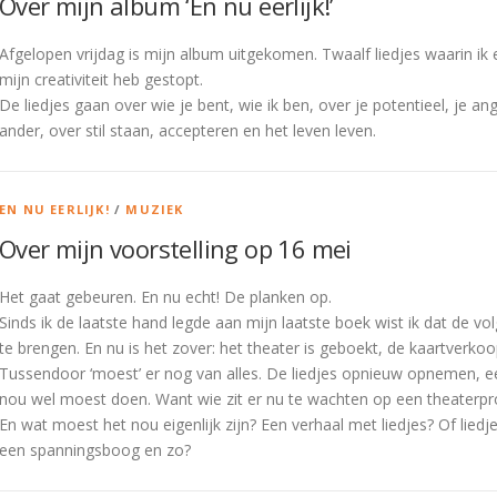
Over mijn album ‘En nu eerlijk!’
Afgelopen vrijdag is mijn album uitgekomen. Twaalf liedjes waarin ik e
mijn creativiteit heb gestopt.
De liedjes gaan over wie je bent, wie ik ben, over je potentieel, je an
ander, over stil staan, accepteren en het leven leven.
EN NU EERLIJK!
/
MUZIEK
Over mijn voorstelling op 16 mei
Het gaat gebeuren. En nu echt! De planken op.
Sinds ik de laatste hand legde aan mijn laatste boek wist ik dat de vo
te brengen. En nu is het zover: het theater is geboekt, de kaartverkoop
Tussendoor ‘moest’ er nog van alles. De liedjes opnieuw opnemen, een
nou wel moest doen. Want wie zit er nu te wachten op een theater
En wat moest het nou eigenlijk zijn? Een verhaal met liedjes? Of lie
een spanningsboog en zo?