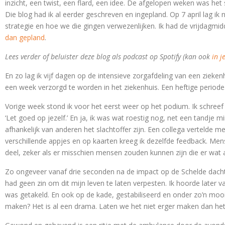
inzicht, een twist, een flard, een idee. De afgelopen weken was het s
Die blog had ik al eerder geschreven en ingepland. Op 7 april lag i
strategie en hoe we die gingen verwezenlijken. Ik had de vrijdagmi
dan gepland
.
Lees verder of beluister deze blog als podcast op Spotify (kan ook
in j
En zo lag ik vijf dagen op de intensieve zorgafdeling van een zie
een week verzorgd te worden in het ziekenhuis. Een heftige periode
Vorige week stond ik voor het eerst weer op het podium. Ik schreef
‘Let goed op jezelf.’ En ja, ik was wat roestig nog, net een tandje mi
afhankelijk van anderen het slachtoffer zijn. Een collega vertelde m
verschillende appjes en op kaarten kreeg ik dezelfde feedback. Me
deel, zeker als er misschien mensen zouden kunnen zijn die er wat
Zo ongeveer vanaf drie seconden na de impact op de Schelde dacht ik:
had geen zin om dit mijn leven te laten verpesten. Ik hoorde later v
was getakeld. En ook op de kade, gestabiliseerd en onder zo’n mooi
maken? Het is al een drama. Laten we het niet erger maken dan het 