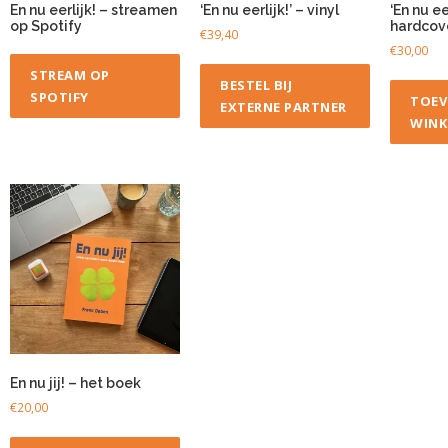
En nu eerlijk! – streamen
‘En nu eerlijk!’ – vinyl
‘En nu eer
op Spotify
hardcov
€
39,40
€
30,00
STREAM OP
BESTEL BIJ
SPOTIFY
TOEV
EXTERNE PARTNER
WINK
En nu jij! – het boek
€
20,00