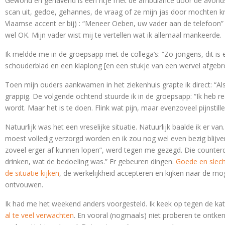
Gewond en gehavend is een ritje met de ambulance door de avondspit
scan uit, gedoe, gehannes, de vraag of ze mijn jas door mochten kni
Vlaamse accent er bij) : “Meneer Oeben, uw vader aan de telefoon” e
wel OK. Mijn vader wist mij te vertellen wat ik allemaal mankeerde.
Ik meldde me in de groepsapp met de collega’s: “Zo jongens, dit is e
schouderblad en een klaplong [en een stukje van een wervel afgebro
Toen mijn ouders aankwamen in het ziekenhuis grapte ik direct: “Als 
grappig. De volgende ochtend stuurde ik in de groepsapp: “Ik heb redel
wordt. Maar het is te doen. Flink wat pijn, maar evenzoveel pijnstille
Natuurlijk was het een vreselijke situatie. Natuurlijk baalde ik er va
moest volledig verzorgd worden en ik zou nog wel even bezig blijv
zoveel erger af kunnen lopen”, werd tegen me gezegd. Die counter
drinken, wat de bedoeling was.” Er gebeuren dingen.
Goede en slech
de situatie kijken
, de werkelijkheid accepteren en kijken naar de mo
ontvouwen.
Ik had me het weekend anders voorgesteld. Ik keek op tegen de kat
al te veel verwachten
. En vooral (nogmaals) niet proberen te ontkenn