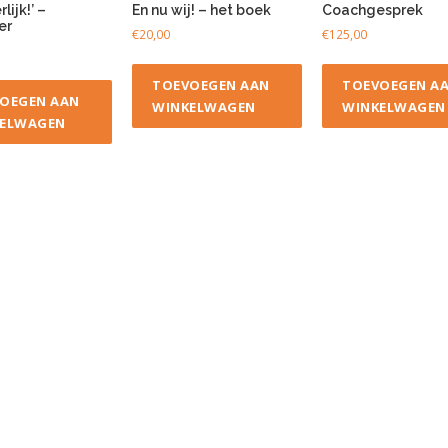
lijk!’ –
En nu wij! – het boek
Coachgesprek
er
€
20,00
€
125,00
TOEVOEGEN AAN
TOEVOEGEN A
OEGEN AAN
WINKELWAGEN
WINKELWAGEN
ELWAGEN