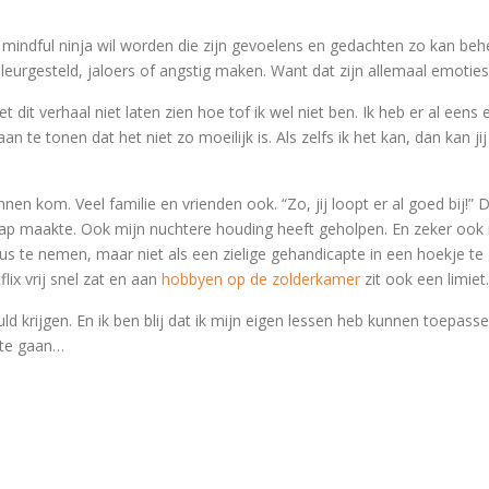
 mindful ninja wil worden die zijn gevoelens en gedachten zo kan beh
eleurgesteld, jaloers of angstig maken. Want dat zijn allemaal emoties 
et dit verhaal niet laten zien hoe tof ik wel niet ben. Ik heb er al een
aan te tonen dat het niet zo moeilijk is. Als zelfs ik het kan, dan kan j
nnen kom. Veel familie en vrienden ook. “Zo, jij loopt er al goed bij!”
lap maakte. Ook mijn nuchtere houding heeft geholpen. En zeker ook
s te nemen, maar niet als een zielige gehandicapte in een hoekje te 
lix vrij snel zat en aan
hobbyen op de zolderkamer
zit ook een limiet.
ld krijgen. En ik ben blij dat ik mijn eigen lessen heb kunnen toepas
 te gaan…