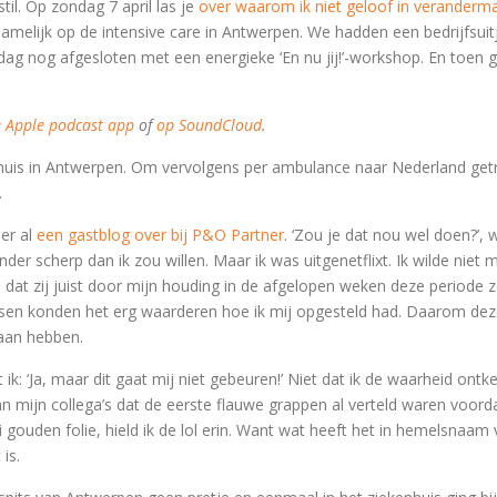
til. Op zondag 7 april las je
over waarom ik niet geloof in verander
k namelijk op de intensive care in Antwerpen. We hadden een bedrijfs
ddag nog afgesloten met een energieke ‘En nu jij!’-workshop. En toen 
e Apple podcast app
of
op SoundCloud
.
kenhuis in Antwerpen. Om vervolgens per ambulance naar Nederland ge
.
 er al
een gastblog over bij P&O Partner
. ‘Zou je dat nou wel doen?’, 
nder scherp dan ik zou willen. Maar ik was uitgenetflixt. Ik wilde niet m
e dat zij juist door mijn houding in de afgelopen weken deze periode 
nsen konden het erg waarderen hoe ik mij opgesteld had. Daarom deze
 aan hebben.
 ‘Ja, maar dit gaat mij niet gebeuren!’ Niet dat ik de waarheid ontken
an mijn collega’s dat de eerste flauwe grappen al verteld waren voord
 gouden folie, hield ik de lol erin. Want wat heeft het in hemelsnaa
is.