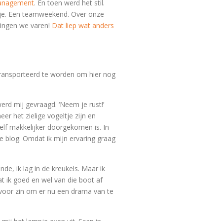
management
. En toen werd het stil.
uitje. Een teamweekend. Over onze
gingen we varen!
Dat liep wat anders
transporteerd te worden om hier nog
werd mij gevraagd. ‘Neem je rust!’
eer het zielige vogeltje zijn en
zelf makkelijker doorgekomen is. In
 blog. Omdat ik mijn ervaring graag
de, ik lag in de kreukels. Maar ik
at ik goed en wel van die boot af
m voor zin om er nu een drama van te