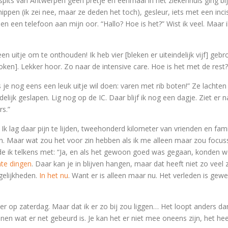
s van Antwerpen geen pretje en eenmaal in het ziekenhuis ging bij m
ppen (ik zei nee, maar ze deden het toch), gesleur, iets met een inci
n een telefoon aan mijn oor. “Hallo? Hoe is het?” Wist ik veel. Maar 
en uitje om te onthouden! Ik heb vier [bleken er uiteindelijk vijf] ge
ken]. Lekker hoor. Zo naar de intensive care. Hoe is het met de rest?
je nog eens een leuk uitje wil doen: varen met rib boten!” Ze lachten 
ijk geslapen. Lig nog op de IC. Daar blijf ik nog een dagje. Ziet er na
rs.”
n. Ik lag daar pijn te lijden, tweehonderd kilometer van vrienden en fam
en. Maar wat zou het voor zin hebben als ik me alleen maar zou focu
de ik telkens met: “Ja, en als het gewoon goed was gegaan, konden 
te dingen
. Daar kan je in blijven hangen, maar dat heeft niet zo veel 
gelijkheden.
In het nu
. Want er is alleen maar nu. Het verleden is gew
er op zaterdag. Maar dat ik er zo bij zou liggen… Het loopt anders 
en wat er net gebeurd is. Je kan het er niet mee oneens zijn, het heef