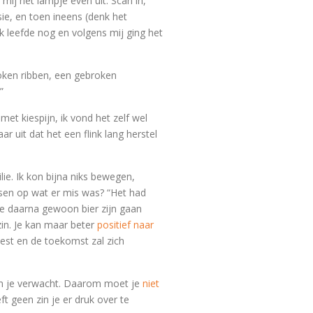
ij het lampje even uit. Scan in,
sie, en toen ineens (denk het
ik leefde nog en volgens mij ging het
broken ribben, een gebroken
”
met kiespijn, ik vond het zelf wel
ar uit dat het een flink lang herstel
ilie. Ik kon bijna niks bewegen,
ssen op wat er mis was? “Het had
we daarna gewoon bier zijn gaan
zin. Je kan maar beter
positief naar
eest en de toekomst zal zich
dan je verwacht. Daarom moet je
niet
t geen zin je er druk over te