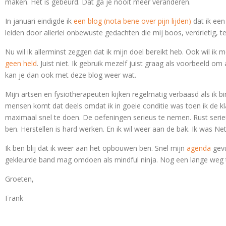
maken. Het is gebeurd. Dat ga je nooit meer veranderen.
In januari eindigde ik
een blog (nota bene over pijn lijden)
dat ik een
leiden door allerlei onbewuste gedachten die mij boos, verdrietig, t
Nu wil ik allerminst zeggen dat ik mijn doel bereikt heb. Ook wil ik m
geen held
. Juist niet. Ik gebruik mezelf juist graag als voorbeeld om 
kan je dan ook met deze blog weer wat.
Mijn artsen en fysiotherapeuten kijken regelmatig verbaasd als ik bi
mensen komt dat deels omdat ik in goeie conditie was toen ik de k
maximaal snel te doen. De oefeningen serieus te nemen. Rust serieu
ben. Herstellen is hard werken. En ik wil weer aan de bak. Ik was Netf
Ik ben blij dat ik weer aan het opbouwen ben. Snel mijn
agenda
gevu
gekleurde band mag omdoen als mindful ninja. Nog een lange weg
Groeten,
Frank